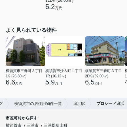
1LDK (28.00㎡)
5.2
万円
よく見られている物件
横須賀市三春町３丁目
横須賀市汐入町１丁目
横須賀市三春町３丁目
1K (26.80㎡)
1R (16.12㎡)
2DK (39.00㎡)
1
6.6
5.9
6.5
万円
万円
万円
グ
横須賀市の居住用物件一覧
追浜駅
プロシード追浜
市区町村から探す
横須賀市
三浦市
三浦郡葉山町