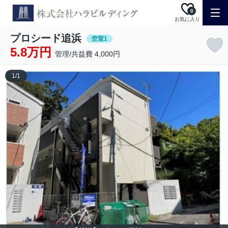
0
お気に入り
プロシード追浜
空室1
5.8万円
管理/共益費 4,000円
1
/
1