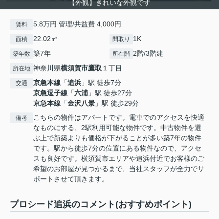
【外観】きれいな外観です
5.8万円 管理/共益費 4,000円
賃料
22.02㎡
1K
面積
間取り
築7年
2階/3階建
築年数
所在階
神奈川県
横須賀市
鷹取
１丁目
所在地
京急本線
「
追浜
」駅 徒歩7分
交通
京急逗子線
「
六浦
」駅 徒歩27分
京急本線
「
金沢八景
」駅 徒歩29分
こちらの物件はアパートです。電車でのアクセスを快適
備考
なものにする、2駅利用可能な物件です。中古物件を選
ぶ上で新築よりも価格が下がることが多い築7年の物件
です。駅から徒歩7分の位置にある物件なので、アクセ
スも良好です。横須賀市エリアや追浜付近でお客様のご
希望のお部屋が見つかるまで、当社スタッフが全力でサ
ポートさせて頂きます。
プロシード追浜のコメント(おすすめポイント)