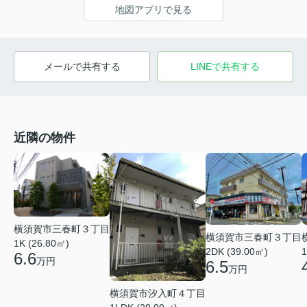
地図アプリで見る
メールで共有する
LINEで共有する
近隣の物件
横須賀市三春町３丁目
横須賀市三春町３丁目
1K (26.80㎡)
2DK (39.00㎡)
1
6.6
万円
6.5
万円
横須賀市汐入町４丁目