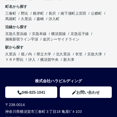
町名から探す
三春町
野比
根岸町
長沢
南下浦町上宮田
公郷町
馬堀町
久里浜
森崎
汐入町
沿線から探す
京急久里浜線
京急本線
横須賀線
京急逗子線
湘南新宿ライン宇須
金沢シーサイドライン
駅から探す
久里浜
堀ノ内
県立大学
北久里浜
衣笠
京急大津
ＹＲＰ野比
汐入
横須賀中央
新大津
株式会社ハラビルディング
046-825-1041
お問い合わせ
〒238-0014
神奈川県横須賀市三春町３丁目18 亀屋ﾋﾞﾙ 103