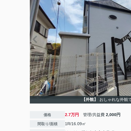
【外観】
おしゃれな外観
2.7万円
管理/共益費
2,000円
価格
1R/16.09㎡
間取り/面積