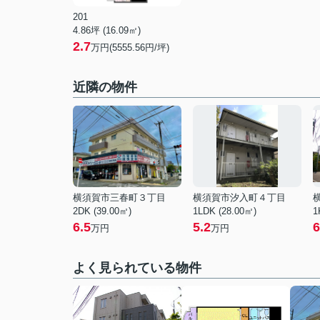
201
4.86坪 (16.09㎡)
2.7
万円(5555.56円/坪)
近隣の物件
横須賀市三春町３丁目
横須賀市汐入町４丁目
2DK (39.00㎡)
1LDK (28.00㎡)
1
6.5
5.2
6
万円
万円
よく見られている物件