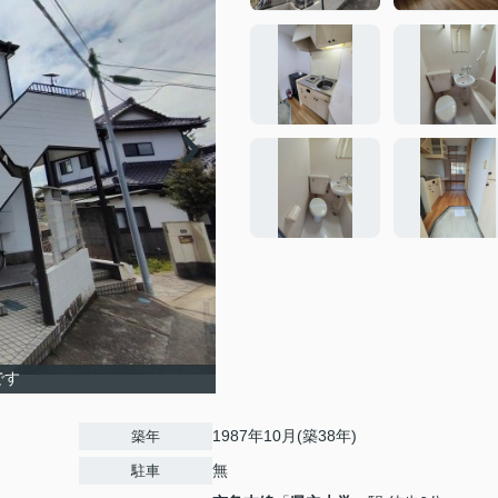
です
1987年10月(築38年)
築年
無
駐車