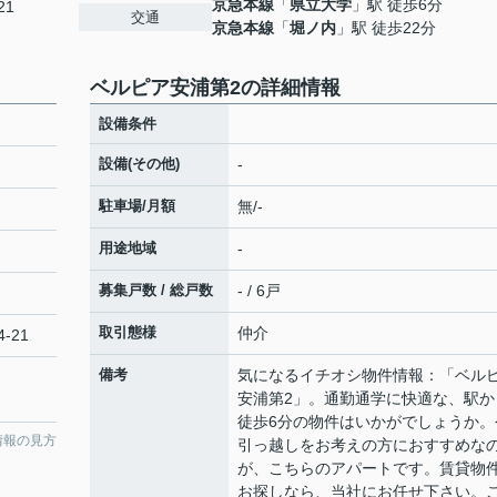
京急本線
「
県立大学
」駅 徒歩6分
21
交通
京急本線
「
堀ノ内
」駅 徒歩22分
ベルピア安浦第2の詳細情報
設備条件
設備(その他)
-
駐車場/月額
無/-
用途地域
-
募集戸数 / 総戸数
- / 6戸
取引態様
仲介
‐21
備考
気になるイチオシ物件情報：「ベル
安浦第2」。通勤通学に快適な、駅か
徒歩6分の物件はいかがでしょうか。
情報の見方
引っ越しをお考えの方におすすめな
が、こちらのアパートです。賃貸物
お探しなら、当社にお任せ下さい。