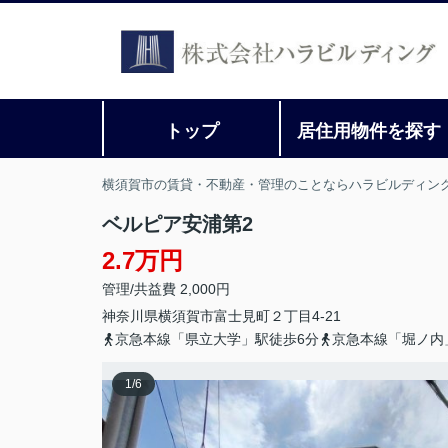
トップ
居住用物件を探す
横須賀市の賃貸・不動産・管理のことならハラビルディン
ベルピア安浦第2
2.7万円
管理/共益費 2,000円
神奈川県
横須賀市
富士見町
２丁目4‐21
京急本線「県立大学」駅徒歩6分
京急本線「堀ノ内
1
/
6