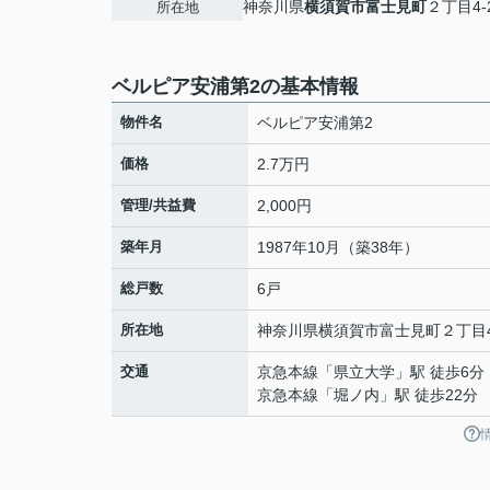
神奈川県
横須賀市
富士見町
２丁目4‐
所在地
ベルピア安浦第2の基本情報
物件名
ベルピア安浦第2
価格
2.7万円
管理/共益費
2,000円
築年月
1987年10月（築38年）
総戸数
6戸
所在地
神奈川県
横須賀市
富士見町
２丁目4
交通
京急本線
「
県立大学
」駅 徒歩6分
京急本線
「
堀ノ内
」駅 徒歩22分