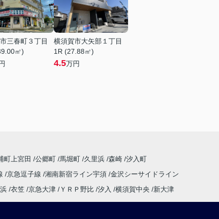
市三春町３丁目
横須賀市大矢部１丁目
39.00㎡)
1R (27.88㎡)
4.5
円
万円
浦町上宮田
公郷町
馬堀町
久里浜
森崎
汐入町
線
京急逗子線
湘南新宿ライン宇須
金沢シーサイドライン
浜
衣笠
京急大津
ＹＲＰ野比
汐入
横須賀中央
新大津