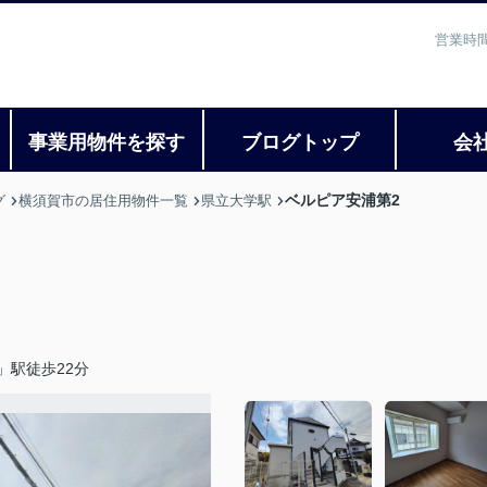
営業時間
事業用物件を探す
ブログトップ
会
ベルピア安浦第2
グ
横須賀市の居住用物件一覧
県立大学駅
」駅徒歩22分