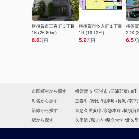
横須賀市三春町３丁目
横須賀市汐入町１丁目
横須賀
1K (26.80㎡)
1R (16.12㎡)
2DK (
6.6
5.9
6.5
万円
万円
万
市区町村から探す
横須賀市
三浦市
三浦郡葉山町
町名から探す
三春町
野比
根岸町
長沢
南下
沿線から探す
京急久里浜線
京急本線
横須賀
駅から探す
久里浜
堀ノ内
県立大学
北久里