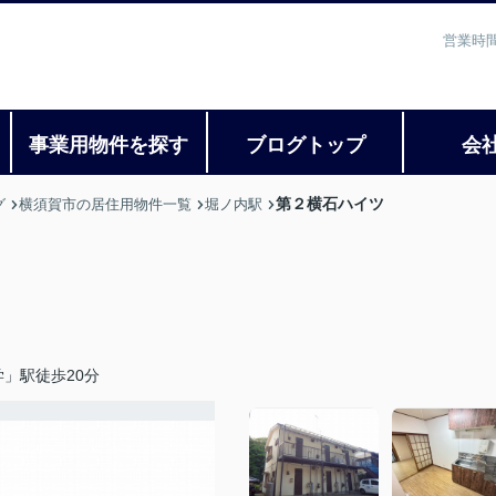
営業時間
事業用物件を探す
ブログトップ
会
第２横石ハイツ
グ
横須賀市の居住用物件一覧
堀ノ内駅
」駅徒歩20分