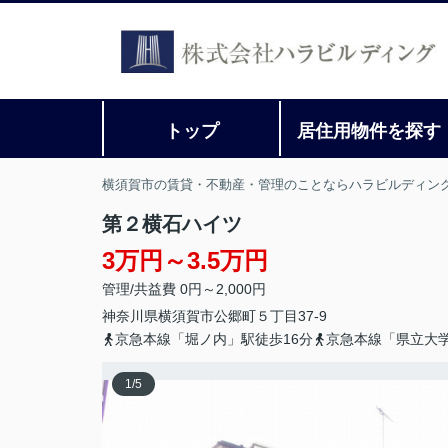
トップ
居住用物件を探す
横須賀市の賃貸・不動産・管理のことならハラビルディン
第２横石ハイツ
3万円～3.5万円
管理/共益費 0円～2,000円
神奈川県
横須賀市
公郷町
５丁目37-9
京急本線「堀ノ内」駅徒歩16分
京急本線「県立大学
1
/
5