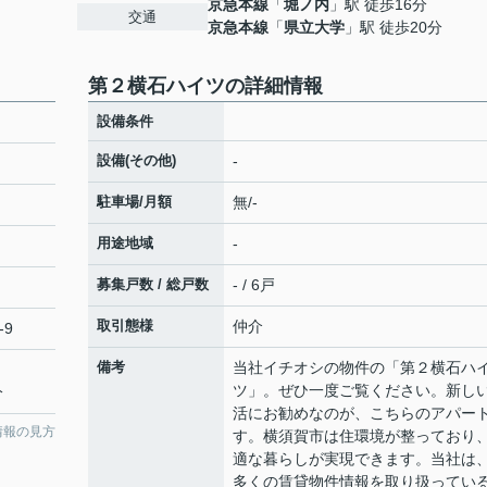
京急本線
「
堀ノ内
」駅 徒歩16分
交通
京急本線
「
県立大学
」駅 徒歩20分
第２横石ハイツの詳細情報
設備条件
設備(その他)
-
駐車場/月額
無/-
用途地域
-
募集戸数 / 総戸数
- / 6戸
取引態様
仲介
-9
備考
当社イチオシの物件の「第２横石ハ
ツ」。ぜひ一度ご覧ください。新し
分
活にお勧めなのが、こちらのアパー
情報の見方
す。横須賀市は住環境が整っており
適な暮らしが実現できます。当社は
多くの賃貸物件情報を取り扱ってい