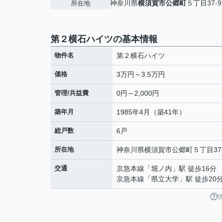
神奈川県
横須賀市
公郷町
５丁目37-9
所在地
第２横石ハイツの基本情報
物件名
第２横石ハイツ
価格
3万円～3.5万円
管理/共益費
0円～2,000円
築年月
1985年4月（築41年）
総戸数
6戸
所在地
神奈川県
横須賀市
公郷町
５丁目37
交通
京急本線
「
堀ノ内
」駅 徒歩16分
京急本線
「
県立大学
」駅 徒歩20