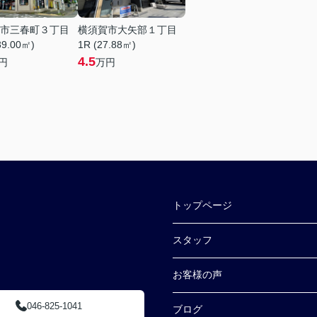
市三春町３丁目
横須賀市大矢部１丁目
39.00㎡)
1R (27.88㎡)
4.5
円
万円
トップページ
スタッフ
お客様の声
046-825-1041
ブログ