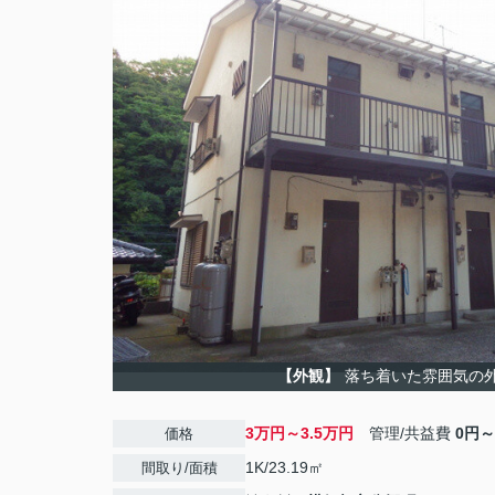
【外観】
落ち着いた雰囲気の
3万円～3.5万円
管理/共益費
0円～
価格
1K/23.19㎡
間取り/面積