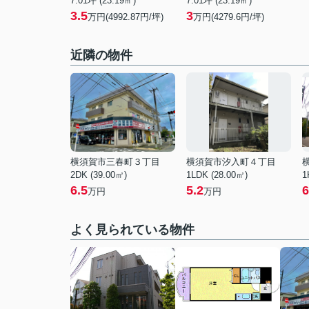
7.01坪 (23.19㎡)
7.01坪 (23.19㎡)
3.5
3
万円(4992.87円/坪)
万円(4279.6円/坪)
近隣の物件
横須賀市三春町３丁目
横須賀市汐入町４丁目
2DK (39.00㎡)
1LDK (28.00㎡)
1
6.5
5.2
6
万円
万円
よく見られている物件