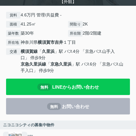
【外観】
4.6万円 管理/共益費 -
賃料
41.25㎡
2K
面積
間取り
築30年
2階/2階建
築年数
所在階
神奈川県
横須賀市
吉井
１丁目
所在地
横須賀線
「
久里浜
」駅 バス4分 「京急バス山手入
交通
口」 停歩9分
京急久里浜線
「
京急久里浜
」駅 バス6分 「京急バス山
手入口」 停歩9分
LINEからお問い合わせ
無料
お問い合わせ
無料
ニコニコシティの募集中物件