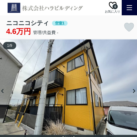
0
お気に入り
ニコニコシティ
空室1
4.6万円
管理/共益費 -
1
/
9