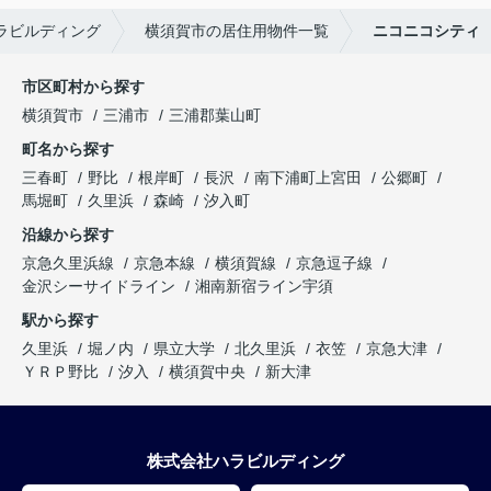
ラビルディング
横須賀市の居住用物件一覧
ニコニコシティ
市区町村から探す
横須賀市
三浦市
三浦郡葉山町
町名から探す
三春町
野比
根岸町
長沢
南下浦町上宮田
公郷町
馬堀町
久里浜
森崎
汐入町
沿線から探す
京急久里浜線
京急本線
横須賀線
京急逗子線
金沢シーサイドライン
湘南新宿ライン宇須
駅から探す
久里浜
堀ノ内
県立大学
北久里浜
衣笠
京急大津
ＹＲＰ野比
汐入
横須賀中央
新大津
株式会社ハラビルディング