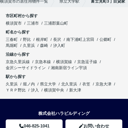
横須賀市の居住用物件一覧
県立大学駅
富士見町3丁目貸家
市区町村から探す
横須賀市
三浦市
三浦郡葉山町
町名から探す
三春町
野比
根岸町
長沢
南下浦町上宮田
公郷町
馬堀町
久里浜
森崎
汐入町
沿線から探す
京急久里浜線
京急本線
横須賀線
京急逗子線
金沢シーサイドライン
湘南新宿ライン宇須
駅から探す
久里浜
堀ノ内
県立大学
北久里浜
衣笠
京急大津
ＹＲＰ野比
汐入
横須賀中央
新大津
株式会社ハラビルディング
046-825-1041
お問い合わせ