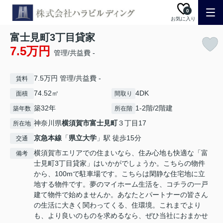
0
お気に入り
富士見町3丁目貸家
7.5万円
管理/共益費 -
7.5万円 管理/共益費 -
賃料
74.52㎡
4DK
面積
間取り
築32年
1-2階/2階建
築年数
所在階
神奈川県
横須賀市
富士見町
３丁目17
所在地
京急本線
「
県立大学
」駅 徒歩15分
交通
横須賀市エリアでの住まいなら、住み心地も快適な「富
備考
士見町3丁目貸家」はいかがでしょうか。こちらの物件
から、100mで駐車場です。こちらは閑静な住宅地に立
地する物件です。夢のマイホーム生活を、コチラの一戸
建て物件で始めませんか。あなたとパートナーの皆さん
の生活に大きく関わってくる、住環境。これまでより
も、より良いのものを求めるなら、ぜひ当社におまかせ