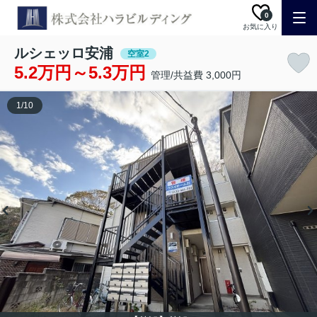
0
お気に入り
ルシェッロ安浦
空室2
5.2万円～5.3万円
管理/共益費 3,000円
1
/
10