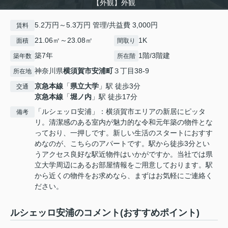
【外観】外観
5.2万円～5.3万円 管理/共益費 3,000円
賃料
21.06㎡～23.08㎡
1K
面積
間取り
築7年
1階/3階建
築年数
所在階
神奈川県
横須賀市
安浦町
３丁目38‐9
所在地
京急本線
「
県立大学
」駅 徒歩3分
交通
京急本線
「
堀ノ内
」駅 徒歩17分
「ルシェッロ安浦」：横須賀市エリアの新居にピッタ
備考
リ。清潔感のある室内が魅力的な令和元年築の物件とな
っており、一押しです。新しい生活のスタートにおすす
めなのが、こちらのアパートです。駅から徒歩3分とい
うアクセス良好な駅近物件はいかがですか。当社では県
立大学周辺にあるお部屋情報をご用意しております。駅
から近くの物件をお求めなら、まずはお気軽にご連絡く
ださい。
ルシェッロ安浦のコメント(おすすめポイント)