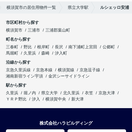
横須賀市の居住用物件一覧
県立大学駅
ルシェッロ安浦
市区町村から探す
横須賀市
三浦市
三浦郡葉山町
町名から探す
三春町
野比
根岸町
長沢
南下浦町上宮田
公郷町
馬堀町
久里浜
森崎
汐入町
沿線から探す
京急久里浜線
京急本線
横須賀線
京急逗子線
湘南新宿ライン宇須
金沢シーサイドライン
駅から探す
久里浜
堀ノ内
県立大学
北久里浜
衣笠
京急大津
ＹＲＰ野比
汐入
横須賀中央
新大津
株式会社ハラビルディング