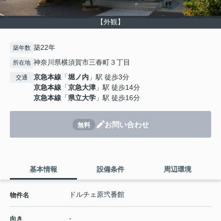
【外観】
築22年
築年数
神奈川県横須賀市三春町３丁目
所在地
京急本線
「
堀ノ内
」駅 徒歩3分
交通
京急本線
「
京急大津
」駅 徒歩14分
京急本線
「
県立大学
」駅 徒歩16分
お問い合わせ
無料
基本情報
設備条件
周辺環境
ドルチェ原弐番館
物件名
-
向き