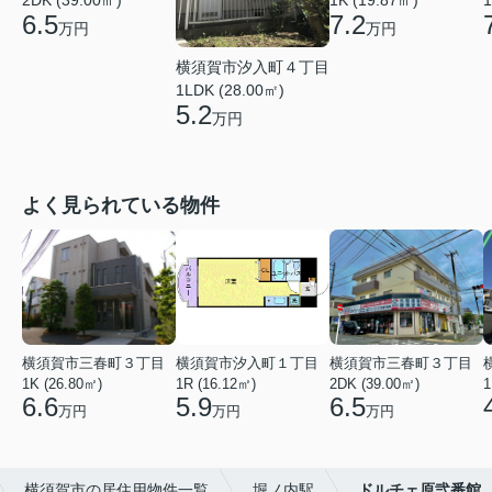
2DK (39.00㎡)
1K (19.87㎡)
1
6.5
7.2
万円
万円
横須賀市汐入町４丁目
1LDK (28.00㎡)
5.2
万円
よく見られている物件
横須賀市三春町３丁目
横須賀市汐入町１丁目
横須賀市三春町３丁目
1K (26.80㎡)
1R (16.12㎡)
2DK (39.00㎡)
1
6.6
5.9
6.5
万円
万円
万円
横須賀市の居住用物件一覧
堀ノ内駅
ドルチェ原弐番館