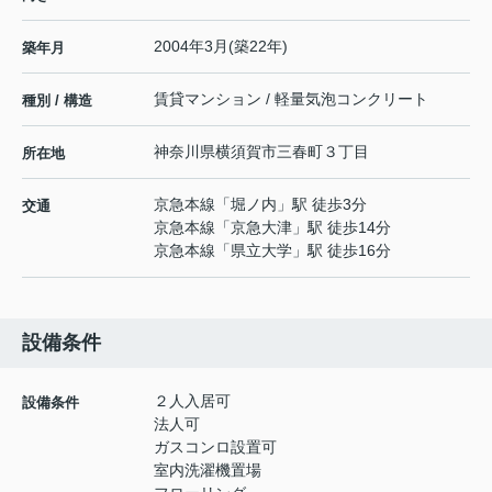
2004年3月(築22年)
築年月
賃貸マンション / 軽量気泡コンクリート
種別 / 構造
神奈川県
横須賀市
三春町
３丁目
所在地
京急本線
「
堀ノ内
」駅 徒歩3分
交通
京急本線
「
京急大津
」駅 徒歩14分
京急本線
「
県立大学
」駅 徒歩16分
設備条件
２人入居可
設備条件
法人可
ガスコンロ設置可
室内洗濯機置場