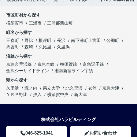
市区町村から探す
横須賀市
三浦市
三浦郡葉山町
町名から探す
三春町
野比
根岸町
長沢
南下浦町上宮田
公郷町
馬堀町
森崎
久比里
久里浜
沿線から探す
京急久里浜線
京急本線
横須賀線
京急逗子線
金沢シーサイドライン
湘南新宿ライン宇須
駅から探す
久里浜
堀ノ内
県立大学
北久里浜
衣笠
京急大津
ＹＲＰ野比
汐入
横須賀中央
新大津
株式会社ハラビルディング
046-825-1041
お問い合わせ