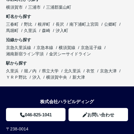
横須賀市
三浦市
三浦郡葉山町
町名から探す
三春町
野比
根岸町
長沢
南下浦町上宮田
公郷町
馬堀町
久里浜
森崎
汐入町
沿線から探す
京急久里浜線
京急本線
横須賀線
京急逗子線
湘南新宿ライン宇須
金沢シーサイドライン
駅から探す
久里浜
堀ノ内
県立大学
北久里浜
衣笠
京急大津
ＹＲＰ野比
汐入
横須賀中央
新大津
株式会社ハラビルディング
046-825-1041
お問い合わせ
〒238-0014