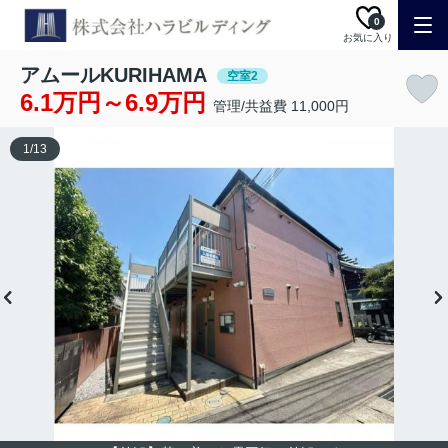
0
お気に入り
アムールKURIHAMA
空室2
6.1万円～6.9万円
管理/共益費 11,000円
1
/
13