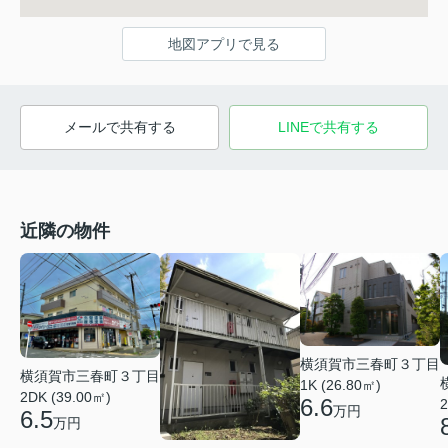
地図アプリで見る
メールで共有する
LINEで共有する
近隣の物件
横須賀市三春町３丁目
横須賀市三春町３丁目
1K (26.80㎡)
2DK (39.00㎡)
6.6
2
万円
6.5
万円