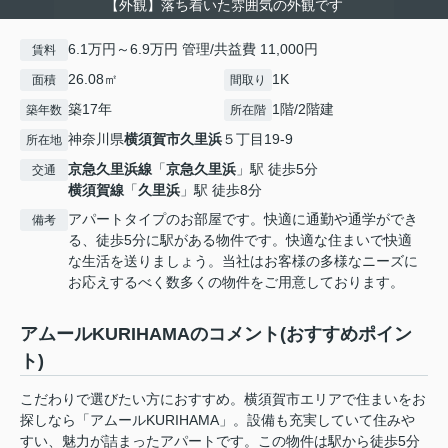
【外観】落ち着いた雰囲気の外観です
6.1万円～6.9万円 管理/共益費 11,000円
賃料
26.08㎡
1K
面積
間取り
築17年
1階/2階建
築年数
所在階
神奈川県
横須賀市
久里浜
５丁目19-9
所在地
京急久里浜線
「
京急久里浜
」駅 徒歩5分
交通
横須賀線
「
久里浜
」駅 徒歩8分
アパートタイプのお部屋です。快適に通勤や通学ができ
備考
る、徒歩5分に駅がある物件です。快適な住まいで快適
な生活を送りましょう。当社はお客様の多様なニーズに
お応えするべく数多くの物件をご用意しております。
アムールKURIHAMAのコメント(おすすめポイン
ト)
こだわりで選びたい方におすすめ。横須賀市エリアで住まいをお
探しなら「アムールKURIHAMA」。設備も充実していて住みや
すい、魅力が詰まったアパートです。この物件は駅から徒歩5分