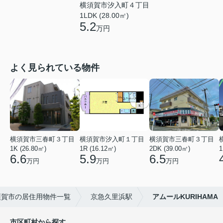
横須賀市汐入町４丁目
1LDK (28.00㎡)
5.2
万円
よく見られている物件
横須賀市三春町３丁目
横須賀市汐入町１丁目
横須賀市三春町３丁目
1K (26.80㎡)
1R (16.12㎡)
2DK (39.00㎡)
1
6.6
5.9
6.5
万円
万円
万円
須賀市の居住用物件一覧
京急久里浜駅
アムールKURIHAMA
市区町村から探す