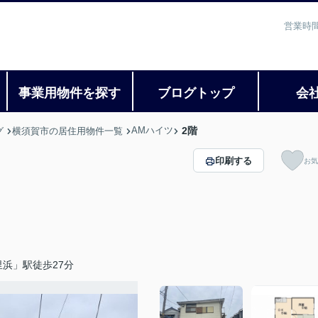
営業時間
事業用物件を探す
ブログトップ
会
AMハイツ
2階
グ
横須賀市の居住用物件一覧
印刷する
お気
浜」駅徒歩27分