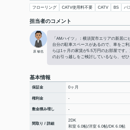
フローリング
CATV使用料不要
CATV
BS
バ
担当者のコメント
「AMハイツ」：横須賀市エリアの新居にピ
台分の駐車スペースがあるので、車をご利用
らは1ヶ月の家賃が5.5万円のお部屋で
原 敏也
のお引っ越しをご検討しているなら、ぜひ
基本情報
0ヶ月
保証金
-
権利金
敷金積み増し
-
2DK
間取り / 詳細
和室 6.0帖
/
洋室 6.0帖
/
DK 6.0帖