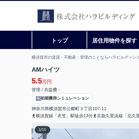
トップ
居住用物件を探す
横須賀市の賃貸・不動産・管理のことならハラビルディン
AMハイツ
5.5
万円
管理 / 共益費 -
初期費用シミュレーション
神奈川県
横須賀市
公郷町
３丁目107‐11
横須賀線「衣笠」駅徒歩13分
京急久里浜線「北久里
1
/
10