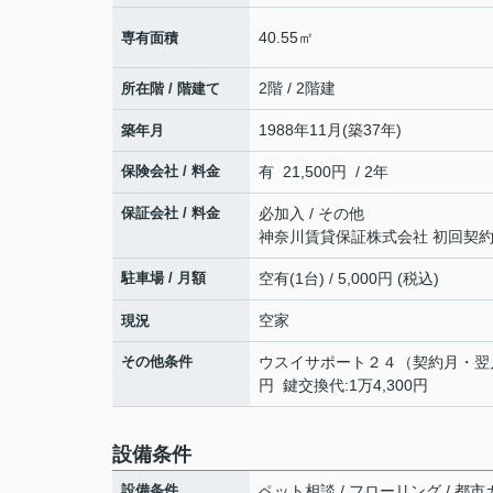
40.55㎡
専有面積
2階 / 2階建
所在階 / 階建て
1988年11月(築37年)
築年月
保険会社 / 料金
有 21,500円 / 2年
保証会社 / 料金
必加入 / その他
神奈川賃貸保証株式会社 初回契約時
駐車場 / 月額
空有(1台) / 5,000円 (税込)
空家
現況
その他条件
ウスイサポート２４（契約月・翌月）:
円 鍵交換代:1万4,300円
設備条件
設備条件
ペット相談 / フローリング / 都市ガス