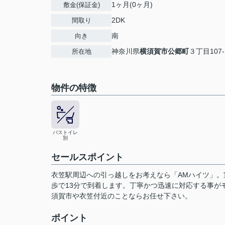
1ヶ月(0ヶ月)
敷金(保証金)
2DK
間取り
南
向き
神奈川県
横須賀市
公郷町
３丁目107‐
所在地
物件の特徴
バストイレ
別
セールスポイント
衣笠駅周辺への引っ越しをお考えなら「AMハイツ」。
歩で13分で到着します。丁寧かつ迅速に対応する事が
須賀市や衣笠付近のことならお任せ下さい。
ポイント