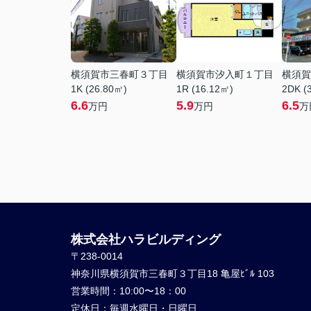
横須賀市三春町３丁目
横須賀市汐入町１丁目
横須賀
1K (26.80㎡)
1R (16.12㎡)
2DK (
6.6
5.9
6.5
万円
万円
万
株式会社ハラビルディング
〒238-0014
神奈川県横須賀市三春町３丁目18 亀屋ﾋﾞﾙ 103
営業時間：
10:00〜18：00
定休日：
毎週水曜日・日曜日