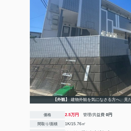
【外観】
建物外観を気になさる方へ、見
2.5万円
管理/共益費
0円
価格
1K/15.76㎡
間取り/面積