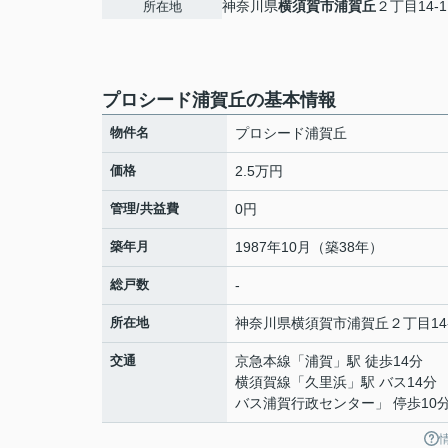
神奈川県
横須賀市
浦賀丘
２丁目14-1
所在地
プロシード浦賀丘の基本情報
物件名
プロシード浦賀丘
価格
2.5万円
管理/共益費
0円
築年月
1987年10月（築38年）
総戸数
-
所在地
神奈川県
横須賀市
浦賀丘
２丁目14
交通
京急本線
「
浦賀
」駅 徒歩14分
横須賀線
「
久里浜
」駅 バス14分
バス浦賀行政センター」 停歩10