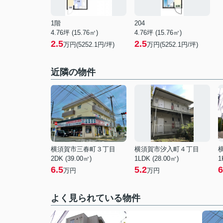
1階
204
4.76坪 (15.76㎡)
4.76坪 (15.76㎡)
2.5
2.5
万円(5252.1円/坪)
万円(5252.1円/坪)
近隣の物件
横須賀市三春町３丁目
横須賀市汐入町４丁目
2DK (39.00㎡)
1LDK (28.00㎡)
1
6.5
5.2
6
万円
万円
よく見られている物件