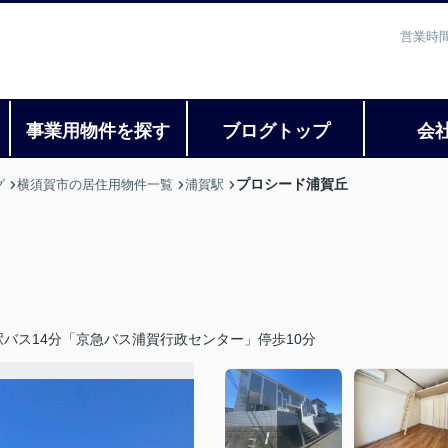
営業時間
事業用物件を探す
ブログトップ
会
プロシード浦賀丘
グ
横須賀市の居住用物件一覧
浦賀駅
バス14分「京急バス浦賀行政センター」停歩10分