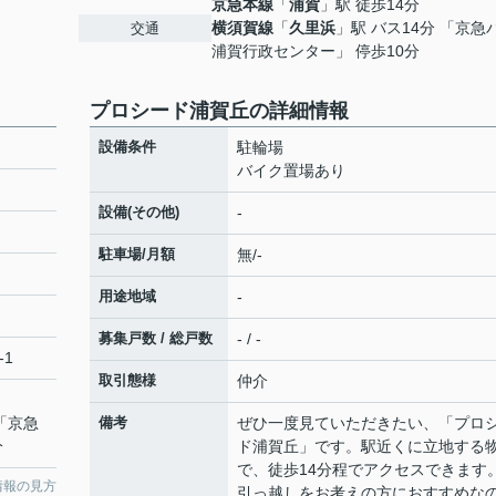
京急本線
「
浦賀
」駅 徒歩14分
横須賀線
「
久里浜
」駅 バス14分 「京急
交通
浦賀行政センター」 停歩10分
プロシード浦賀丘の詳細情報
設備条件
駐輪場
バイク置場あり
設備(その他)
-
駐車場/月額
無/-
用途地域
-
募集戸数 / 総戸数
- / -
-1
取引態様
仲介
 「京急
備考
ぜひ一度見ていただきたい、「プロ
分
ド浦賀丘」です。駅近くに立地する
で、徒歩14分程でアクセスできます
情報の見方
引っ越しをお考えの方におすすめな