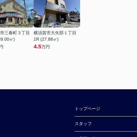
市三春町３丁目
横須賀市大矢部１丁目
39.00㎡)
1R (27.88㎡)
4.5
円
万円
トップページ
スタッフ