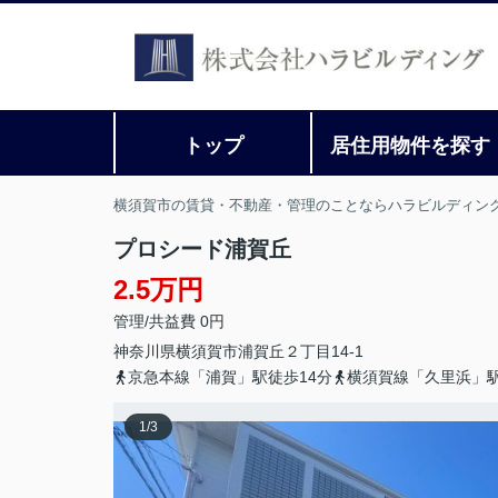
トップ
居住用物件を探す
横須賀市の賃貸・不動産・管理のことならハラビルディン
プロシード浦賀丘
2.5万円
管理/共益費 0円
神奈川県
横須賀市
浦賀丘
２丁目14-1
京急本線「浦賀」駅徒歩14分
横須賀線「久里浜」駅
1
/
3