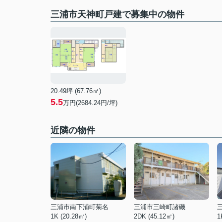
三浦市天神町戸建で募集中の物件
20.49坪 (67.76㎡)
5.5
万円(2684.24円/坪)
近隣の物件
三浦市南下浦町菊名
三浦市三崎町諸磯
1K (20.28㎡)
2DK (45.12㎡)
1