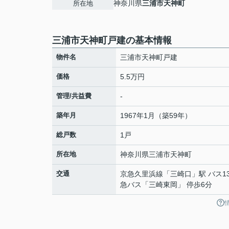
神奈川県
三浦市
天神町
所在地
三浦市天神町戸建の基本情報
物件名
三浦市天神町戸建
価格
5.5万円
管理/共益費
-
築年月
1967年1月（築59年）
総戸数
1戸
所在地
神奈川県
三浦市
天神町
交通
京急久里浜線
「
三崎口
」駅 バス1
急バス「三崎東岡」 停歩6分