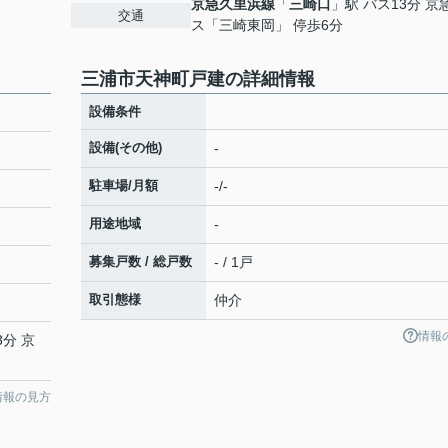
京急久里浜線
「
三崎口
」駅 バス13分 京
交通
ス「三崎東岡」 停歩6分
三浦市天神町戸建の詳細情報
設備条件
設備(その他)
-
駐車場/月額
-/-
用途地域
-
募集戸数 / 総戸数
- / 1戸
取引態様
仲介
情報
3分 京
情報の見方