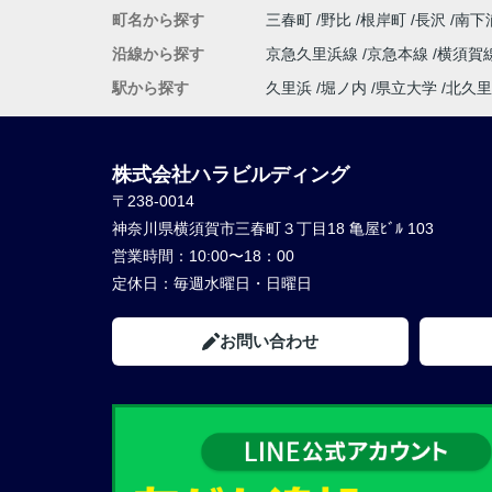
町名から探す
三春町
野比
根岸町
長沢
南下
沿線から探す
京急久里浜線
京急本線
横須賀
駅から探す
久里浜
堀ノ内
県立大学
北久里
株式会社ハラビルディング
〒238-0014
神奈川県横須賀市三春町３丁目18 亀屋ﾋﾞﾙ 103
営業時間：
10:00〜18：00
定休日：
毎週水曜日・日曜日
お問い合わせ