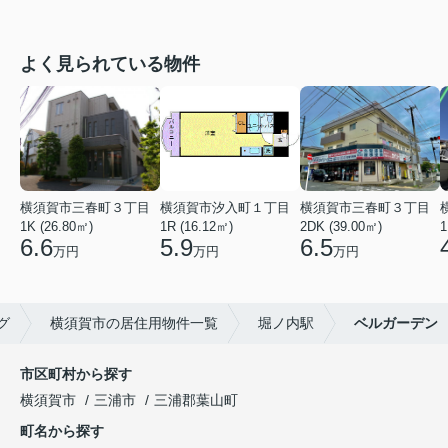
よく見られている物件
横須賀市三春町３丁目
横須賀市汐入町１丁目
横須賀市三春町３丁目
1K (26.80㎡)
1R (16.12㎡)
2DK (39.00㎡)
1
6.6
5.9
6.5
万円
万円
万円
グ
横須賀市の居住用物件一覧
堀ノ内駅
ベルガーデン
市区町村から探す
横須賀市
三浦市
三浦郡葉山町
町名から探す