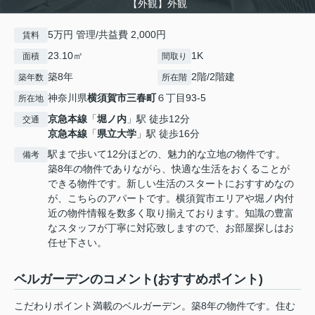
【外観】外観
5万円 管理/共益費 2,000円
賃料
23.10㎡
1K
面積
間取り
築8年
2階/2階建
築年数
所在階
神奈川県
横須賀市
三春町
６丁目93‐5
所在地
京急本線
「
堀ノ内
」駅 徒歩12分
交通
京急本線
「
県立大学
」駅 徒歩16分
駅まで歩いて12分ほどの、魅力的な立地の物件です。
備考
築8年の物件でありながら、快適な生活をおくることが
できる物件です。新しい生活のスタートにおすすめなの
が、こちらのアパートです。横須賀市エリアや堀ノ内付
近の物件情報を数多く取り揃えております。知識の豊富
なスタッフが丁寧に対応致しますので、お部屋探しはお
任せ下さい。
ベルガーデンのコメント(おすすめポイント)
こだわりポイント満載のベルガーデン。築8年の物件です。住む