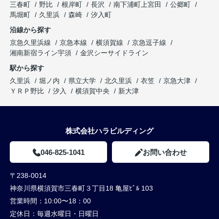
三春町
野比
根岸町
長沢
南下浦町上宮田
公郷町
馬堀町
久里浜
森崎
汐入町
沿線から探す
京急久里浜線
京急本線
横須賀線
京急逗子線
湘南新宿ライン宇須
金沢シーサイドライン
駅から探す
久里浜
堀ノ内
県立大学
北久里浜
衣笠
京急大津
ＹＲＰ野比
汐入
横須賀中央
新大津
株式会社ハラビルディング
046-825-1041
お問い合わせ
〒238-0014
神奈川県横須賀市三春町３丁目18 亀屋ﾋﾞﾙ 103
営業時間：
10:00〜18：00
定休日：
毎週水曜日・日曜日