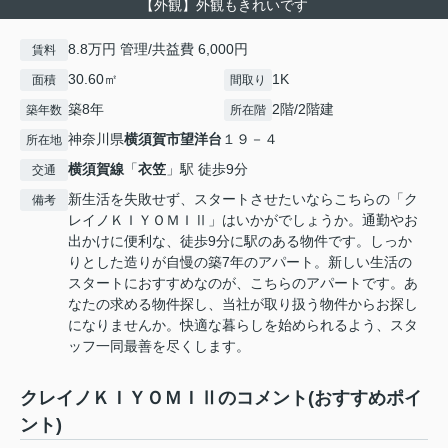
【外観】外観もきれいです
8.8万円 管理/共益費 6,000円
賃料
30.60㎡
1K
面積
間取り
築8年
2階/2階建
築年数
所在階
神奈川県
横須賀市
望洋台
１９－４
所在地
横須賀線
「
衣笠
」駅 徒歩9分
交通
新生活を失敗せず、スタートさせたいならこちらの「ク
備考
レイノＫＩＹＯＭＩⅡ」はいかがでしょうか。通勤やお
出かけに便利な、徒歩9分に駅のある物件です。しっか
りとした造りが自慢の築7年のアパート。新しい生活の
スタートにおすすめなのが、こちらのアパートです。あ
なたの求める物件探し、当社が取り扱う物件からお探し
になりませんか。快適な暮らしを始められるよう、スタ
ッフ一同最善を尽くします。
クレイノＫＩＹＯＭＩⅡのコメント(おすすめポイ
ント)