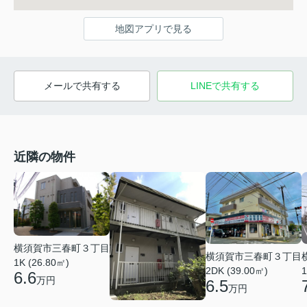
地図アプリで見る
メールで共有する
LINEで共有する
近隣の物件
横須賀市三春町３丁目
横須賀市三春町３丁目
1K (26.80㎡)
2DK (39.00㎡)
1
6.6
万円
6.5
万円