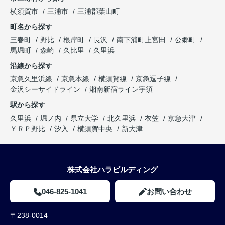
横須賀市
三浦市
三浦郡葉山町
町名から探す
三春町
野比
根岸町
長沢
南下浦町上宮田
公郷町
馬堀町
森崎
久比里
久里浜
沿線から探す
京急久里浜線
京急本線
横須賀線
京急逗子線
金沢シーサイドライン
湘南新宿ライン宇須
駅から探す
久里浜
堀ノ内
県立大学
北久里浜
衣笠
京急大津
ＹＲＰ野比
汐入
横須賀中央
新大津
株式会社ハラビルディング
046-825-1041
お問い合わせ
〒238-0014