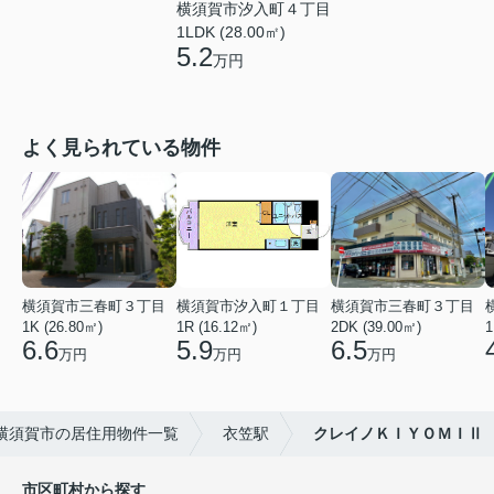
横須賀市汐入町４丁目
1LDK (28.00㎡)
5.2
万円
よく見られている物件
横須賀市三春町３丁目
横須賀市汐入町１丁目
横須賀市三春町３丁目
1K (26.80㎡)
1R (16.12㎡)
2DK (39.00㎡)
1
6.6
5.9
6.5
万円
万円
万円
横須賀市の居住用物件一覧
衣笠駅
クレイノＫＩＹＯＭＩⅡ
市区町村から探す