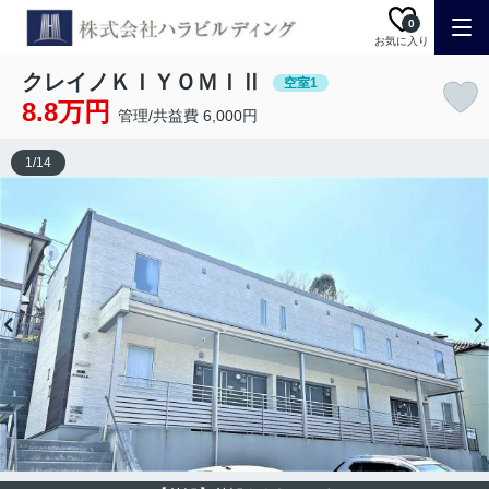
0
お気に入り
クレイノＫＩＹＯＭＩⅡ
空室1
8.8万円
管理/共益費 6,000円
1
/
14