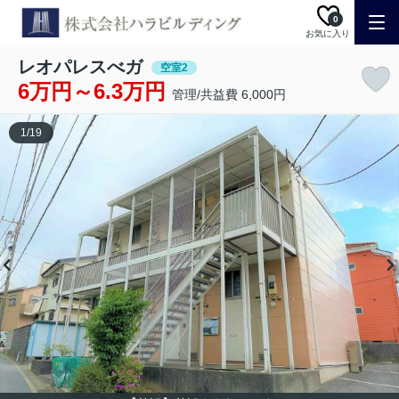
0
お気に入り
レオパレスべガ
空室2
6万円～6.3万円
管理/共益費 6,000円
1
/
19