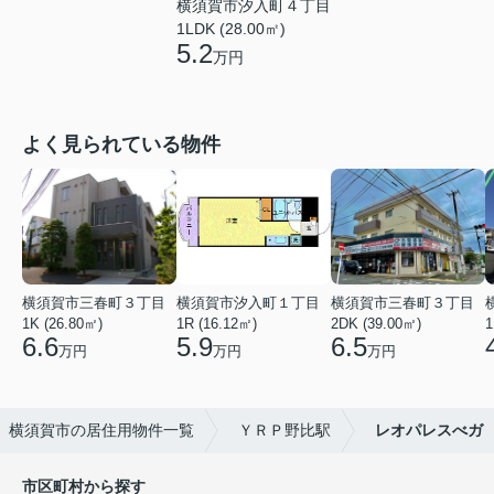
横須賀市汐入町４丁目
1LDK (28.00㎡)
5.2
万円
よく見られている物件
横須賀市三春町３丁目
横須賀市汐入町１丁目
横須賀市三春町３丁目
1K (26.80㎡)
1R (16.12㎡)
2DK (39.00㎡)
1
6.6
5.9
6.5
万円
万円
万円
横須賀市の居住用物件一覧
ＹＲＰ野比駅
レオパレスべガ
市区町村から探す