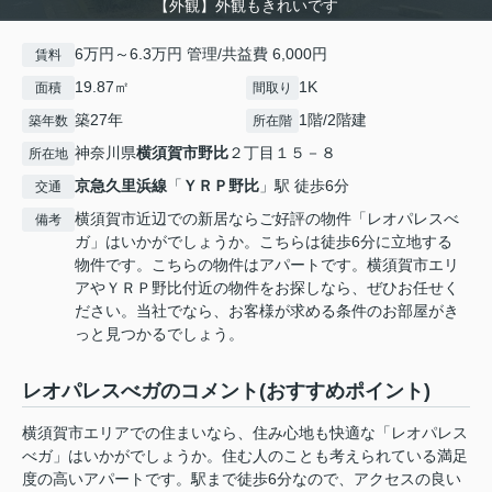
【外観】外観もきれいです
6万円～6.3万円 管理/共益費 6,000円
賃料
19.87㎡
1K
面積
間取り
築27年
1階/2階建
築年数
所在階
神奈川県
横須賀市
野比
２丁目１５－８
所在地
京急久里浜線
「
ＹＲＰ野比
」駅 徒歩6分
交通
横須賀市近辺での新居ならご好評の物件「レオパレスべ
備考
ガ」はいかがでしょうか。こちらは徒歩6分に立地する
物件です。こちらの物件はアパートです。横須賀市エリ
アやＹＲＰ野比付近の物件をお探しなら、ぜひお任せく
ださい。当社でなら、お客様が求める条件のお部屋がき
っと見つかるでしょう。
レオパレスべガのコメント(おすすめポイント)
横須賀市エリアでの住まいなら、住み心地も快適な「レオパレス
べガ」はいかがでしょうか。住む人のことも考えられている満足
度の高いアパートです。駅まで徒歩6分なので、アクセスの良い