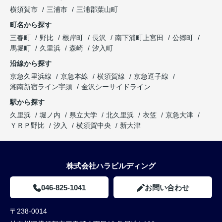
横須賀市
三浦市
三浦郡葉山町
町名から探す
三春町
野比
根岸町
長沢
南下浦町上宮田
公郷町
馬堀町
久里浜
森崎
汐入町
沿線から探す
京急久里浜線
京急本線
横須賀線
京急逗子線
湘南新宿ライン宇須
金沢シーサイドライン
駅から探す
久里浜
堀ノ内
県立大学
北久里浜
衣笠
京急大津
ＹＲＰ野比
汐入
横須賀中央
新大津
株式会社ハラビルディング
046-825-1041
お問い合わせ
〒238-0014