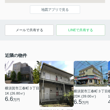
地図アプリで見る
メールで共有する
LINEで共有する
近隣の物件
横須賀市三春町３丁目
横須賀市三春町３丁目
1K (26.80㎡)
2DK (39.00㎡)
1
6.6
万円
6.5
万円