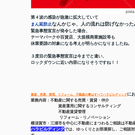
第４波の感染が急激に拡大していて
なんかじゃ、人の流れは防げなかった
まん延防止
緊急事態宣言が発令した場合、
テーマパークや百貨店、大規模商業施設等も
休業要請の対象になる考えが明らかになりましたね。
３度目の緊急事態宣言は今までと違い、
ロックダウンに近い内容になりそうですね！！
に
賃貸
、
売買
、管理、リフォーム 不動産の事はすべてハラビルディング
業務内容：不動産に関する売買・賃貸・仲介
資産運用に関するコンサルティング
不動産賃貸管理
リフォーム・リノベーション
横須賀市・三浦市を中心に不動産にまつわるご相談は不動
ハラビルディング
では、ゆっくりとお部屋探し、ご相談対