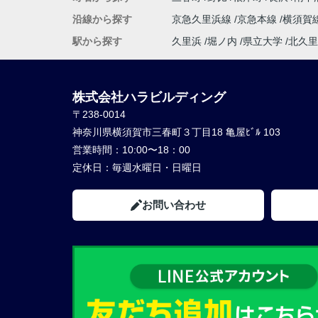
沿線から探す
京急久里浜線
京急本線
横須賀
駅から探す
久里浜
堀ノ内
県立大学
北久里
株式会社ハラビルディング
〒238-0014
神奈川県横須賀市三春町３丁目18 亀屋ﾋﾞﾙ 103
営業時間：
10:00〜18：00
定休日：
毎週水曜日・日曜日
お問い合わせ