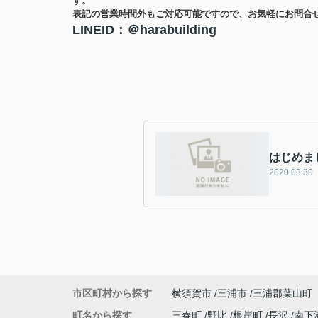
す。
表記の営業時間外もご対応可能ですので、お気軽にお問合
LINEID：＠harabuilding
はじめま
2020.03.30
市区町村から探す
横須賀市
三浦市
三浦郡葉山町
町名から探す
三春町
野比
根岸町
長沢
南下