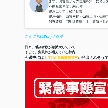
ます。お客様からの信頼を第一に考え
不動産業界歴：約20年
得意エリア：横須賀市
得意物件：売買戸建・売買土地・売買
保有資格：宅地建物取引士・賃貸不動
こんにちは('ω')ノ☆彡
日々、感染者数が急拡大していて
そして、変異株が増えている都内
今週中には
が発出されそう
３度目の緊急事態宣言