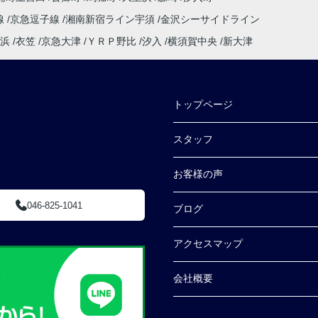
線
京急逗子線
湘南新宿ライン宇須
金沢シーサイドライン
浜
衣笠
京急大津
ＹＲＰ野比
汐入
横須賀中央
新大津
トップページ
スタッフ
お客様の声
046-825-1041
ブログ
アクセスマップ
会社概要