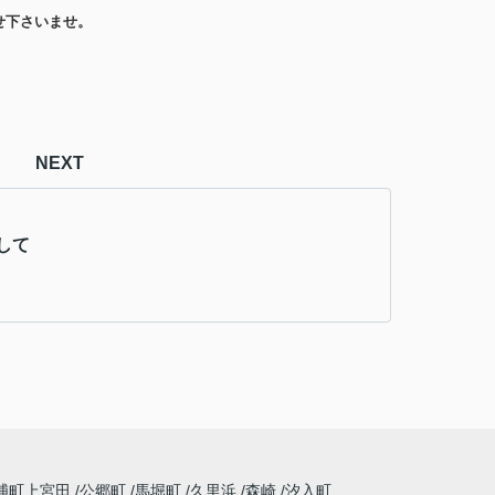
せ下さいませ。
NEXT
して
浦町上宮田
公郷町
馬堀町
久里浜
森崎
汐入町