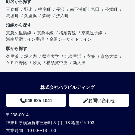
町名から探す
三春町
野比
根岸町
長沢
南下浦町上宮田
公郷町
馬堀町
久里浜
森崎
汐入町
沿線から探す
京急久里浜線
京急本線
横須賀線
京急逗子線
湘南新宿ライン宇須
金沢シーサイドライン
駅から探す
久里浜
堀ノ内
県立大学
北久里浜
衣笠
京急大津
ＹＲＰ野比
汐入
横須賀中央
新大津
株式会社ハラビルディング
046-825-1041
お問い合わせ
〒238-0014
神奈川県横須賀市三春町３丁目18 亀屋ﾋﾞﾙ 103
営業時間：
10:00〜18：00