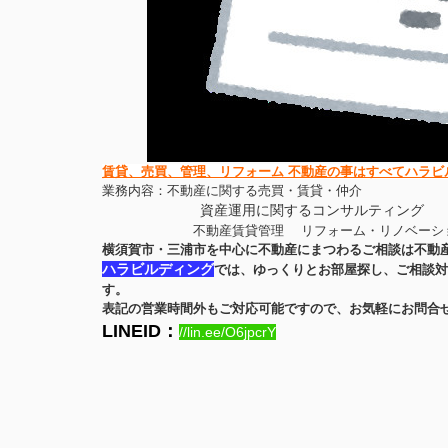
賃貸
、
売買
、管理、リフォーム 不動産の事はすべてハラビ
業務内容：不動産に関する売買・賃貸・仲介
資産運用に関するコンサルティング
不動産賃貸管理
リフォーム・リノベーシ
横須賀市・三浦市を中心に不動産にまつわるご相談は不動
ハラビルディング
では、ゆっくりとお部屋探し、ご相談対
す。
表記の営業時間外もご対応可能ですので、お気軽にお問合
LINEID：
//lin.ee/O6jpcrY