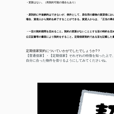
・
更新はない。（再契約可能の場合もあり）
・
原則的に中途解約はできないが、例外として、居住用の建物の賃貸借にお
場合、賃借人から契約を終了することができる。賃貸人からは、「正当の事
・一定の契約期間を定めること。
契約の更新がないこととする旨の特約を定
公正証書等の書面により契約をすること。
定期借家契約である旨を記載した
定期借家契約についていかがでしたでしょうか?？
【普通借家】・【定期借家】それぞれの特徴を知った上で
自分に合った物件を借りるようにしてみてくださいね。