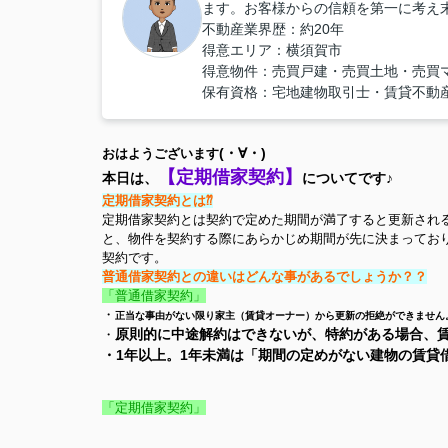
ます。お客様からの信頼を第一に考え
不動産業界歴：約20年
得意エリア：横須賀市
得意物件：売買戸建・売買土地・売買
保有資格：宅地建物取引士・賃貸不動
(・∀・)
おはようございます
【定期借家契約】
本日は、
についてです♪
定期借家契約とは⁇
定期借家契約とは契約で定めた期間が満了すると更新され
と、物件を契約する際にあらかじめ期間が先に決まってお
契約です。
普通借家契約との違いはどんな事があるでしょうか？？
「普通借家契約」
・
正当な事由がない限り家主（賃貸オーナー）から更新の拒絶ができません
原則的に中途解約はできないが、特約がある場合、
・
・1年以上。1年未満は「期間の定めがない建物の賃貸
「定期借家契約」