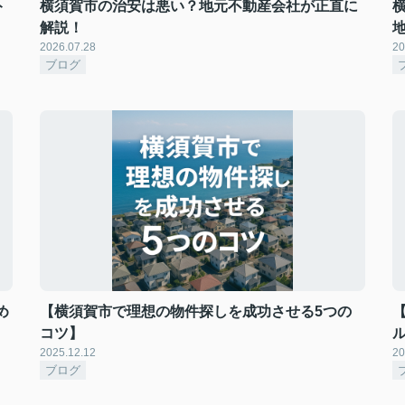
ト
横須賀市の治安は悪い？地元不動産会社が正直に
解説！
2026.07.28
20
ブログ
め
【横須賀市で理想の物件探しを成功させる5つの
コツ】
2025.12.12
20
ブログ