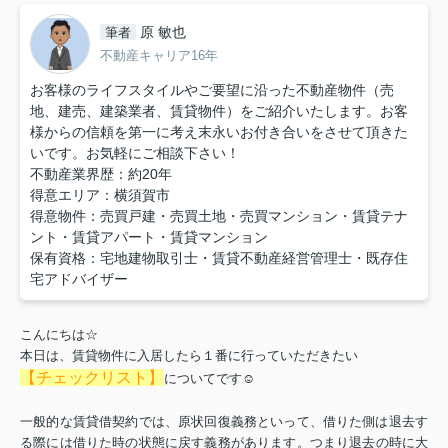
原 敏也
筆者
不動産キャリア16年
お客様のライフスタイルやご要望に沿った不動産物件（売
地、建売、建築業者、賃貸物件）をご紹介いたします。お客
様からの信頼を第一に考え末永いお付き合いをさせて頂きた
いです。お気軽にご相談下さい！
不動産業界歴：約20年
得意エリア：横須賀市
得意物件：売買戸建・売買土地・売買マンション・賃貸テナ
ント・賃貸アパート・賃貸マンション
保有資格：宅地建物取引士・賃貸不動産経営管理士・既存住
宅アドバイザー
こんにちは☆
本日は、賃貸物件に入居したら１番に行っていただきたい
【チェックリスト】
についてです☺
一般的な賃貸借契約では、
原状回復義務
といって、借りた側は退去す
る際には借りた時の状態に戻す義務があります。
つまり退去の時に大