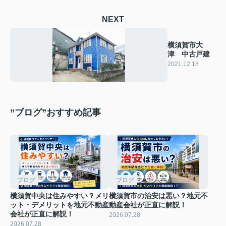
NEXT
横須賀市大
津 中古戸建
2021.12.18
”ブログ”おすすめ記事
ブログ
ブログ
横須賀中央は住みやすい？メリ
横須賀市の治安は悪い？地元不
ット・デメリットを地元不動産
動産会社が正直に解説！
会社が正直に解説！
2026.07.28
2026.07.28