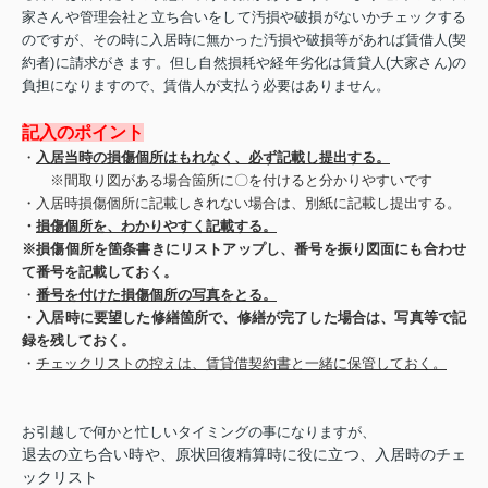
家さんや管理会社と立ち合いをして汚損や破損がないかチェックする
のですが、その時に
入居時に無かった汚損や破損等があれば賃借人(契
約者)に請求
がきます。
但し
自然損耗や経年劣化は賃貸人(大家さん)の
負担
になりますので、賃借人が支払う必要はありません。
記入のポイント
・
入居当時の損傷個所はもれなく、必ず記載し提出する。
※間取り図がある場合箇所に〇を付けると分かりやすいです
・
入居時損傷個所に記載しきれない場合は、別紙に記載し提出する。
・
損傷個所を、わかりやすく記載する。
※損傷個所を箇条書きにリストアップし、番号を振り図面にも合わせ
て番号を記載しておく。
・
番号を付けた損傷個所の写真をとる。
・
入居時に要望した修繕箇所で、修繕が完了した場合は、写真等で記
録を残しておく。
・
チェックリストの控えは、賃貸借契約書と一緒に保管しておく。
お引越しで何かと忙しいタイミングの事になりますが、
退去の立ち合い時や、原状回復精算時に役に立つ、入居時のチェ
ックリスト