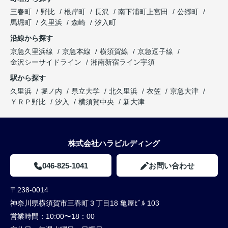
三春町
野比
根岸町
長沢
南下浦町上宮田
公郷町
馬堀町
久里浜
森崎
汐入町
沿線から探す
京急久里浜線
京急本線
横須賀線
京急逗子線
金沢シーサイドライン
湘南新宿ライン宇須
駅から探す
久里浜
堀ノ内
県立大学
北久里浜
衣笠
京急大津
ＹＲＰ野比
汐入
横須賀中央
新大津
株式会社ハラビルディング
046-825-1041
お問い合わせ
〒238-0014
神奈川県横須賀市三春町３丁目18 亀屋ﾋﾞﾙ 103
営業時間：
10:00〜18：00