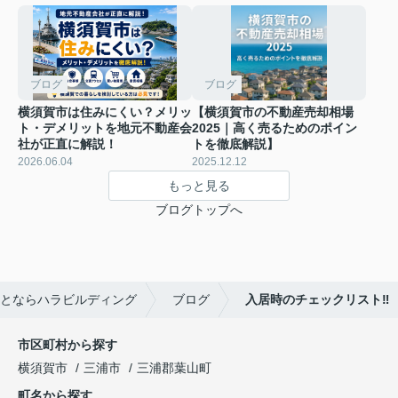
ブログ
ブログ
横須賀市は住みにくい？メリッ
【横須賀市の不動産売却相場
ト・デメリットを地元不動産会
2025｜高く売るためのポイン
社が正直に解説！
トを徹底解説】
2026.06.04
2025.12.12
もっと見る
ブログトップへ
とならハラビルディング
ブログ
入居時のチェックリスト‼
市区町村から探す
横須賀市
三浦市
三浦郡葉山町
町名から探す