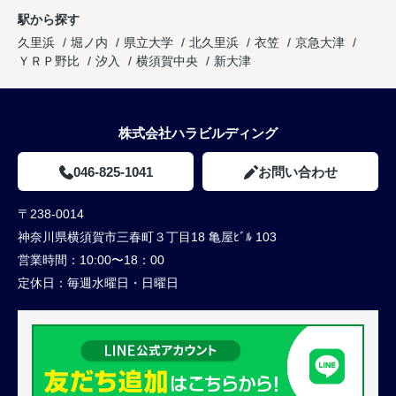
駅から探す
久里浜
堀ノ内
県立大学
北久里浜
衣笠
京急大津
ＹＲＰ野比
汐入
横須賀中央
新大津
株式会社ハラビルディング
046-825-1041
お問い合わせ
〒238-0014
神奈川県横須賀市三春町３丁目18 亀屋ﾋﾞﾙ 103
営業時間：
10:00〜18：00
定休日：
毎週水曜日・日曜日