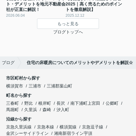
ト・デメリットを地元不動産会
2025｜高く売るためのポイン
社が正直に解説！
トを徹底解説】
2026.06.04
2025.12.12
もっと見る
ブログトップへ
ブログ
住宅の床暖房についてのメリットやデメリットを解説☆
市区町村から探す
横須賀市
三浦市
三浦郡葉山町
町名から探す
三春町
野比
根岸町
長沢
南下浦町上宮田
公郷町
馬堀町
久里浜
森崎
汐入町
沿線から探す
京急久里浜線
京急本線
横須賀線
京急逗子線
金沢シーサイドライン
湘南新宿ライン宇須