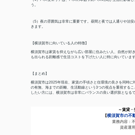
う。
（5）夜の雰囲気は非常に重要です。昼間と夜では人通りや治安
きます。
【横須賀市に向いている人の特徴】
横須賀市は家賃を抑えながら広い部屋に住みたい人、自然が好
も出られる距離感で生活コストを下げたい人に特に向いていま
【まとめ】
横須賀市は2025年現在、家賃の手頃さと住環境の良さを同時
の有無、海までの距離、生活動線という3つの視点を重視するこ
したい方には、横須賀市は非常にバランスの良い選択肢となる
～賃貸・
横須賀市の不
【
業務内容：
資産運