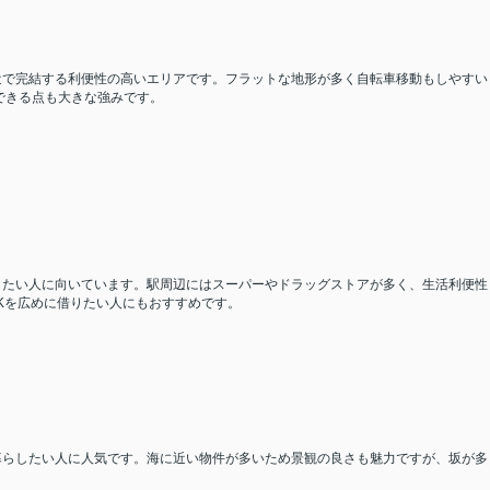
近で完結する利便性の高いエリアです。フラットな地形が多く自転車移動もしやすい
できる点も大きな強みです。
したい人に向いています。駅周辺にはスーパーやドラッグストアが多く、生活利便性
DKを広めに借りたい人にもおすすめです。
暮らしたい人に人気です。海に近い物件が多いため景観の良さも魅力ですが、坂が多