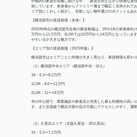
や都内の家賃が高騰し続ける中、「家賃を抑えながら快適な居
加しています。単身者からファミリー層まで幅広く支持されて
リア別にくわしく紹介し、失敗しない物件選びのポイントもあ
【横須賀市の賃貸相場（全体）】
2025年時点の横須賀市全体の家賃相場は、1Rや1Kの単身者向けが5.
万円から11.5万円、3LDKでは10万円から14万円となって
やすい点が大きな魅力です。
【エリア別の賃貸相場（2025年版）】
横須賀市はエリアごとに特徴が大きく異なり、家賃相場も変わ
（1）横須賀中央エリア（横須賀中央・汐入）
1K：6.3〜8.2万円
1LDK：8.0〜11万円
2LDK：11〜14万円
市の中心部で、商業施設や飲食店が充実した最も利便性の高い
す。また京急線で横浜方面や品川方面にアクセスしやすく、通
（2）久里浜エリア（京急久里浜・JR久里浜）
1K：5.3〜7.2万円