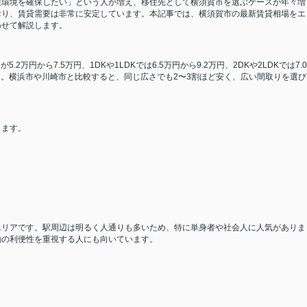
住環境を確保したい」という人が増え、移住先として横須賀市を選ぶケースが年々増
おり、賃貸需要は非常に安定しています。本記事では、横須賀市の最新賃貸相場をエ
わせて解説します。
2万円から7.5万円、1DKや1LDKでは6.5万円から9.2万円、2DKや2LDKでは7.0
います。横浜市や川崎市と比較すると、同じ広さでも2〜3割ほど安く、広い間取りを選び
ります。
エリアです。駅周辺は明るく人通りも多いため、特に単身者や社会人に人気がありま
勤の利便性を重視する人にも向いています。