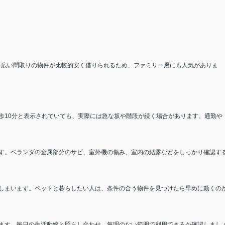
。広い間取りの物件が比較的安く借りられるため、ファミリー層にも人気がありま
歩10分と表示されていても、実際には急な坂や階段が続く場合があります。通勤や
す。ベランダの金属部分のサビ、室外機の傷み、室内の結露などをしっかり確認す
しまいます。ペットと暮らしたい人は、条件の合う物件を見つけたら早めに動くの
ます。毎日の生活動線と照らし合わせ、無理のない範囲で利用できるか確認しまし