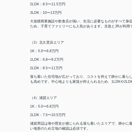
2LDK：8.5〜11.5万円
3LDK：10〜13万円
大規模商業施設や飲食店が揃い、生活に必要なものがすべて身
ため、子育てファミリーにも人気があります。京急とJRが利用
（3）北久里浜エリア
1K：5.0〜6.8万円
1LDK：6.8〜9.2万円
2LDK：8.5〜11万円
落ち着いた住宅地が広がっており、コストを抑えて静かに暮ら
も高めです。中心地よりも家賃が抑えられるため、1LDKや2L
（4）浦賀エリア
1K：5.0〜6.8万円
2LDK：7.5〜10.5万円
浦賀周辺は海や歴史が感じられる落ち着いたエリアで、静かに
い地形のため立地の確認は必須です。