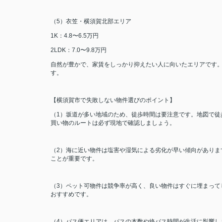
（5）衣笠・横須賀北部エリア
1K：4.8〜6.5万円
2LDK：7.0〜9.8万円
自然が豊かで、家賃をしっかり抑えたい人に向いたエリアです
す。
【横須賀市で失敗しない物件選びのポイント】
（1）坂道が多い地域のため、徒歩時間は要注意です。地図で徒
買い物のルートは必ず現地で確認しましょう。
（2）海に近い物件は塩害や湿気による劣化が早い傾向がありま
ことが重要です。
（3）ペット可物件は競争率が高く、良い物件はすぐに埋まって
おすすめです。
（4）バス便エリアは、バスの本数や終バス時間が生活に影響し