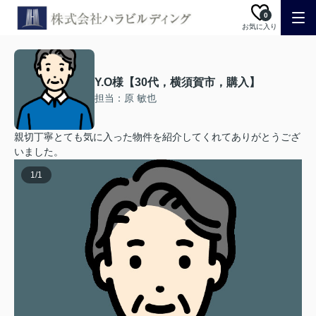
0
お気に入り
Y.O様【30代，横須賀市，購入】
担当：原 敏也
親切丁寧とても気に入った物件を紹介してくれてありがとうござ
いました。
1
/
1