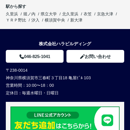
駅から探す
久里浜
堀ノ内
県立大学
北久里浜
衣笠
京急大津
ＹＲＰ野比
汐入
横須賀中央
新大津
株式会社ハラビルディング
046-825-1041
お問い合わせ
〒238-0014
神奈川県横須賀市三春町３丁目18 亀屋ﾋﾞﾙ 103
営業時間：
10:00〜18：00
定休日：
毎週水曜日・日曜日