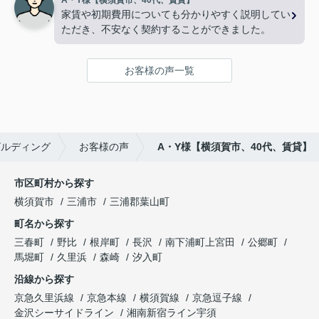
A・Y様【横須賀市、40代、賃貸】
家賃や初期費用についても分かりやすく説明してい
ただき、不安なく契約することができました。
お客様の声一覧
ビルディング
お客様の声
A・Y様【横須賀市、40代、賃貸】
市区町村から探す
横須賀市
三浦市
三浦郡葉山町
町名から探す
三春町
野比
根岸町
長沢
南下浦町上宮田
公郷町
馬堀町
久里浜
森崎
汐入町
沿線から探す
京急久里浜線
京急本線
横須賀線
京急逗子線
金沢シーサイドライン
湘南新宿ライン宇須