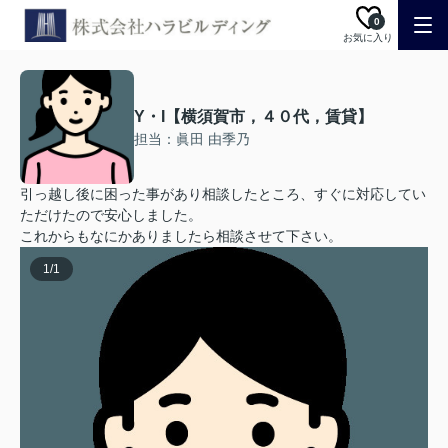
0
お気に入り
Y・I【横須賀市，４０代，賃貸】
担当：眞田 由季乃
引っ越し後に困った事があり相談したところ、すぐに対応してい
ただけたので安心しました。
これからもなにかありましたら相談させて下さい。
1
/
1