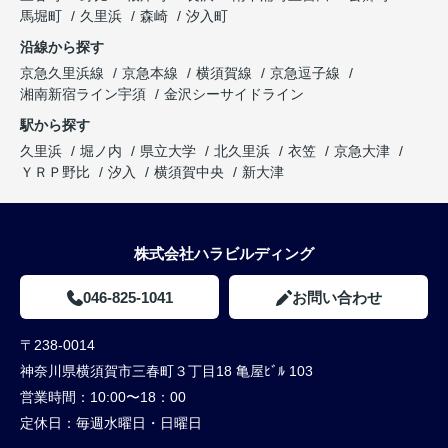
馬堀町
久里浜
森崎
汐入町
沿線から探す
京急久里浜線
京急本線
横須賀線
京急逗子線
湘南新宿ライン宇須
金沢シーサイドライン
駅から探す
久里浜
堀ノ内
県立大学
北久里浜
衣笠
京急大津
ＹＲＰ野比
汐入
横須賀中央
新大津
株式会社ハラビルディング
046-825-1041
お問い合わせ
〒238-0014
神奈川県横須賀市三春町３丁目18 亀屋ﾋﾞﾙ 103
営業時間：
10:00〜18：00
定休日：
毎週水曜日・日曜日