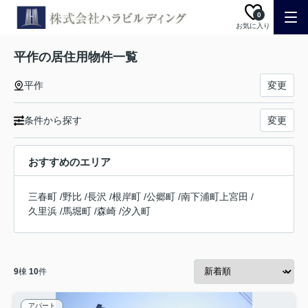
0
お気に入り
平作の居住用物件一覧
平作
変更
条件から探す
変更
おすすめのエリア
三春町
/
野比
/
長沢
/
根岸町
/
公郷町
/
南下浦町上宮田
/
久里浜
/
馬堀町
/
森崎
/
汐入町
9
棟
10
件
アパート