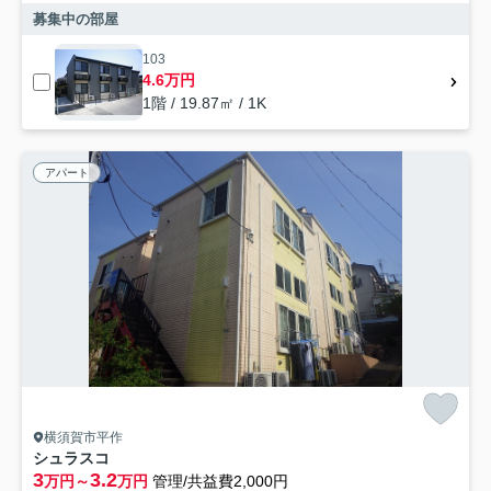
募集中の部屋
103
4.6万円
1階 / 19.87㎡ / 1K
アパート
横須賀市平作
シュラスコ
3
3.2
万円～
万円
管理/共益費2,000円