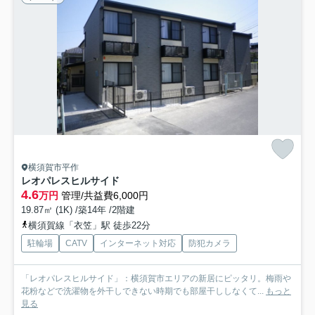
横須賀市平作
レオパレスヒルサイド
4.6
万円
管理/共益費6,000円
19.87㎡ (1K) /築14年 /2階建
横須賀線「衣笠」駅 徒歩22分
駐輪場
CATV
インターネット対応
防犯カメラ
「レオパレスヒルサイド」：横須賀市エリアの新居にピッタリ。梅雨や
花粉などで洗濯物を外干しできない時期でも部屋干ししなくて...
もっと
見る