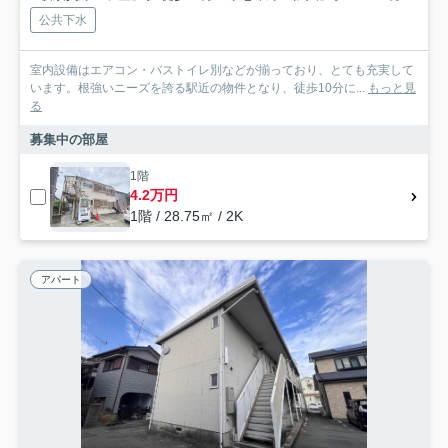
公共下水
室内設備はエアコン・バストイレ別などが揃っており、とても充実して
います。根強いニーズを誇る駅近の物件となり、徒歩10分に...
もっと見
る
募集中の部屋
1階
4.2万円
1階 / 28.75㎡ / 2K
アパート