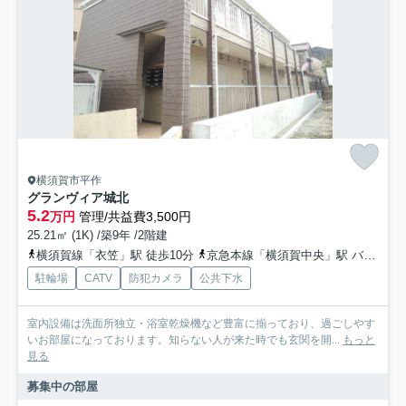
横須賀市平作
グランヴィア城北
5.2
万円
管理/共益費3,500円
25.21㎡ (1K) /築9年 /2階建
横須賀線「衣笠」駅 徒歩10分
京急本線「横須賀中央」駅 バス13分 「衣笠駅」 停歩10分
駐輪場
CATV
防犯カメラ
公共下水
室内設備は洗面所独立・浴室乾燥機など豊富に揃っており、過ごしやす
いお部屋になっております。知らない人が来た時でも玄関を開...
もっと
見る
募集中の部屋