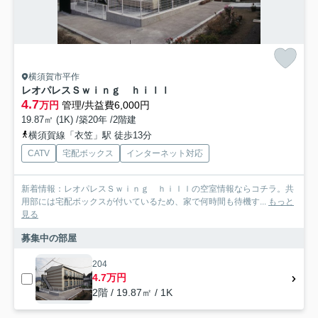
横須賀市平作
レオパレスＳｗｉｎｇ ｈｉｌｌ
4.7
万円
管理/共益費6,000円
19.87㎡ (1K) /築20年 /2階建
横須賀線「衣笠」駅 徒歩13分
CATV
宅配ボックス
インターネット対応
新着情報：レオパレスＳｗｉｎｇ ｈｉｌｌの空室情報ならコチラ。共
用部には宅配ボックスが付いているため、家で何時間も待機す...
もっと
見る
募集中の部屋
204
4.7万円
2階 / 19.87㎡ / 1K