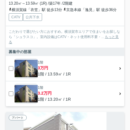
13.20㎡～13.59㎡ (1R) /築17年 /2階建
横須賀線「衣笠」駅 徒歩13分
京急本線「逸見」駅 徒歩36分
CATV
公共下水
こだわりで選びたい方におすすめ。横須賀市エリアで住まいをお探しな
ら「シュラスコ」。室内設備はCATV・ネット使用料不要・...
もっと見
る
募集中の部屋
1階
3万円
1階 / 13.59㎡ / 1R
1階
3.2万円
1階 / 13.20㎡ / 1R
アパート