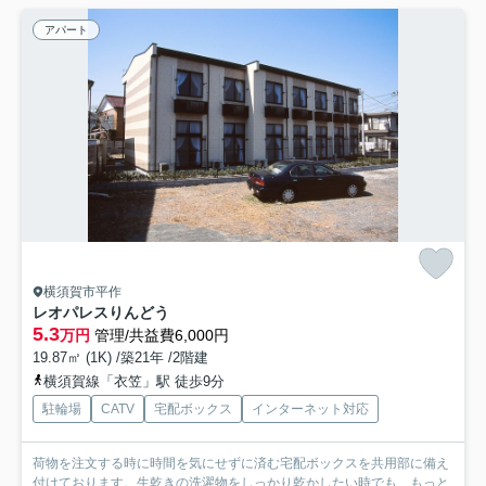
アパート
横須賀市平作
レオパレスりんどう
5.3
万円
管理/共益費6,000円
19.87㎡ (1K) /築21年 /2階建
横須賀線「衣笠」駅 徒歩9分
駐輪場
CATV
宅配ボックス
インターネット対応
荷物を注文する時に時間を気にせずに済む宅配ボックスを共用部に備え
付けております。生乾きの洗濯物をしっかり乾かしたい時でも...
もっと