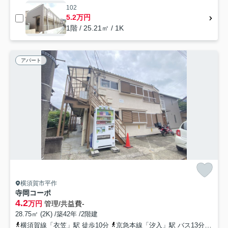
102
5.2万円
1階 / 25.21㎡ / 1K
アパート
横須賀市平作
寺岡コーポ
4.2
万円
管理/共益費-
28.75㎡ (2K) /築42年 /2階建
横須賀線「衣笠」駅 徒歩10分
京急本線「汐入」駅 バス13分 「京急バス三浦高校前」 停歩10分