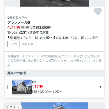
横須賀市平作
グランメールB
4.7
万円
管理/共益費3,000円
35.00㎡ (2DK) /築35年 /1階建
横須賀線「衣笠」駅 徒歩15分
京急本線「汐入」駅 バス15分 「京急バス平作町」 停歩4分
CATV
公共下水
新着情報：グランメールBの空室情報ならコチラ。知らない人が来た時
でも玄関を開ける必要がなくなるTVインターホンが付いてお...
もっと見
る
募集中の部屋
1階
4.7万円
1階 / 35.00㎡ / 2DK
アパート