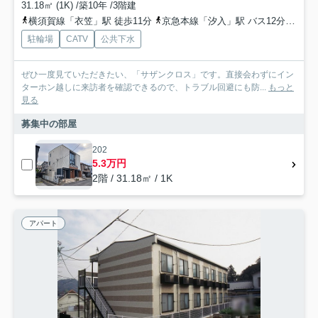
31.18㎡ (1K) /築10年 /3階建
横須賀線「衣笠」駅 徒歩11分
京急本線「汐入」駅 バス12分 「金谷」 停歩6分
駐輪場
CATV
公共下水
ぜひ一度見ていただきたい、「サザンクロス」です。直接会わずにイン
ターホン越しに来訪者を確認できるので、トラブル回避にも防...
もっと
見る
募集中の部屋
202
5.3万円
2階 / 31.18㎡ / 1K
アパート