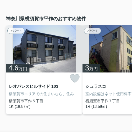
神奈川県横須賀市平作のおすすめ物件
アパート
アパート
4.6
3
万円
万円
レオパレスヒルサイド 103
シュラスコ
横須賀市エリアでの住まいなら、住み心地も快適な「レオパレスヒルサイド」はいかがでしょうか。知らない来訪者が来てもインターホン越しに確認できるので防犯対策につながります。こちらの物件は家賃5万円以下でご契約いただけます。お部屋の情報から周辺地域の情報までお任せください。当社では、地域に詳しい熟練スタッフが横須賀市や衣笠付近でのお部屋探しをサポート致します。
横須賀市平作５丁目
横須賀市平作７丁目
1K (19.87㎡)
1R (13.59㎡)