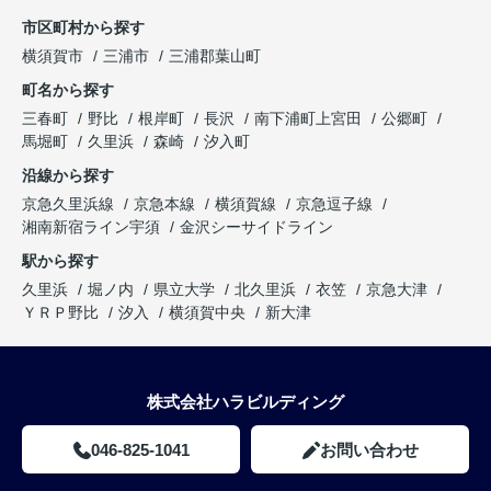
市区町村から探す
横須賀市
三浦市
三浦郡葉山町
町名から探す
三春町
野比
根岸町
長沢
南下浦町上宮田
公郷町
馬堀町
久里浜
森崎
汐入町
沿線から探す
京急久里浜線
京急本線
横須賀線
京急逗子線
湘南新宿ライン宇須
金沢シーサイドライン
駅から探す
久里浜
堀ノ内
県立大学
北久里浜
衣笠
京急大津
ＹＲＰ野比
汐入
横須賀中央
新大津
株式会社ハラビルディング
046-825-1041
お問い合わせ