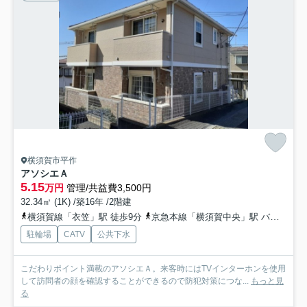
横須賀市平作
アソシエＡ
5.15
万円
管理/共益費3,500円
32.34㎡ (1K) /築16年 /2階建
横須賀線「衣笠」駅 徒歩9分
京急本線「横須賀中央」駅 バス13分 「衣笠十字路」 停歩9分
駐輪場
CATV
公共下水
こだわりポイント満載のアソシエＡ。来客時にはTVインターホンを使用
して訪問者の顔を確認することができるので防犯対策につな...
もっと見
る