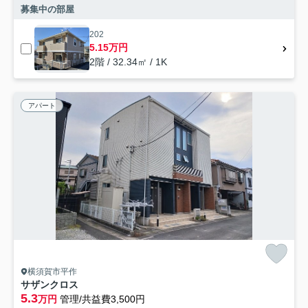
募集中の部屋
202
5.15万円
2階 / 32.34㎡ / 1K
アパート
横須賀市平作
サザンクロス
5.3
万円
管理/共益費3,500円