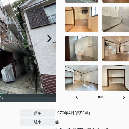
です
1970年4月(築56年)
築年
無
駐車