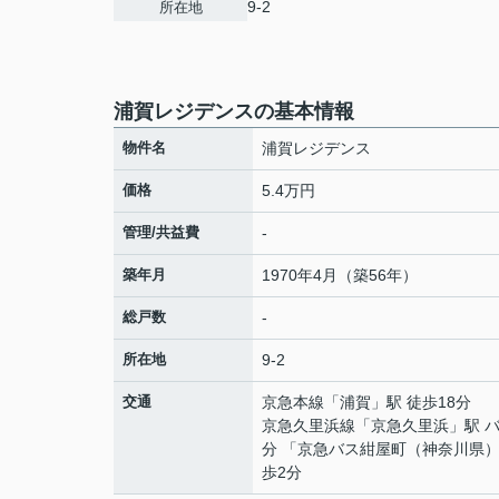
9-2
所在地
浦賀レジデンスの基本情報
物件名
浦賀レジデンス
価格
5.4万円
管理/共益費
-
築年月
1970年4月（築56年）
総戸数
-
所在地
9-2
交通
京急本線
「
浦賀
」駅 徒歩18分
京急久里浜線
「
京急久里浜
」駅 バ
分 「京急バス紺屋町（神奈川県）
歩2分