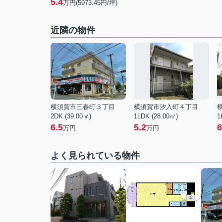
5.4
万円(5973.45円/坪)
近隣の物件
横須賀市三春町３丁目
横須賀市汐入町４丁目
2DK (39.00㎡)
1LDK (28.00㎡)
1
6.5
5.2
6
万円
万円
よく見られている物件