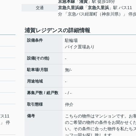
京急本線
「
浦賀
」駅 徒歩18分
京急久里浜線
「
京急久里浜
」駅 バス11
交通
分 「京急バス紺屋町（神奈川県）」 停歩
浦賀レジデンスの詳細情報
設備条件
駐輪場
バイク置場あり
設備(その他)
-
駐車場/月額
無/-
用途地域
-
募集戸数 / 総戸数
- / -
取引態様
仲介
ス11
備考
こちらの物件はマンションです。お
」 停
のご希望の物件の条件をお聞かせく
い。その条件に合った物件を私たち
ッフ一同お探し致します。