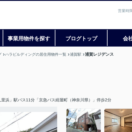
営業時間
事業用物件を探す
ブログトップ
会
浦賀レジデンス
グ
ハラビルディングの居住用物件一覧
浦賀駅
里浜」駅バス11分「京急バス紺屋町（神奈川県）」停歩2分