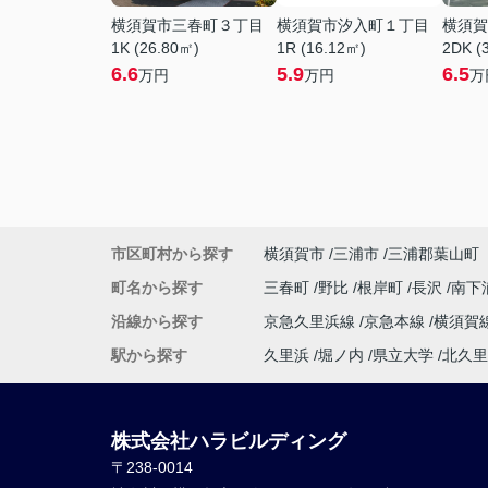
横須賀市三春町３丁目
横須賀市汐入町１丁目
横須賀
1K (26.80㎡)
1R (16.12㎡)
2DK (
6.6
5.9
6.5
万円
万円
万
市区町村から探す
横須賀市
三浦市
三浦郡葉山町
町名から探す
三春町
野比
根岸町
長沢
南下
沿線から探す
京急久里浜線
京急本線
横須賀
駅から探す
久里浜
堀ノ内
県立大学
北久里
株式会社ハラビルディング
〒238-0014