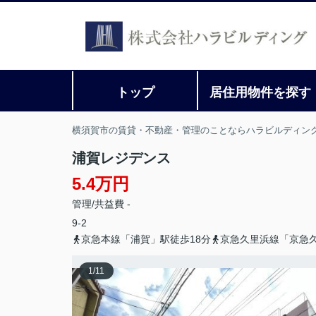
トップ
居住用物件を探す
横須賀市の賃貸・不動産・管理のことならハラビルディン
浦賀レジデンス
5.4万円
管理/共益費 -
9-2
京急本線「浦賀」駅徒歩18分
京急久里浜線「京急久
1
/
11