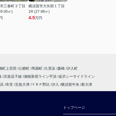
市三春町３丁目
横須賀市大矢部１丁目
39.00㎡)
1R (27.88㎡)
4.5
円
万円
浦町上宮田
公郷町
馬堀町
久里浜
森崎
汐入町
線
京急逗子線
湘南新宿ライン宇須
金沢シーサイドライン
浜
衣笠
京急大津
ＹＲＰ野比
汐入
横須賀中央
新大津
トップページ