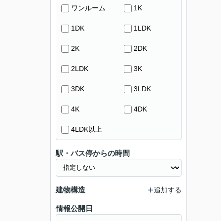
ワンルーム
1K
1DK
1LDK
2K
2DK
2LDK
3K
3DK
3LDK
4K
4DK
4LDK以上
駅・バス停からの時間
建物構造
追加する
情報公開日