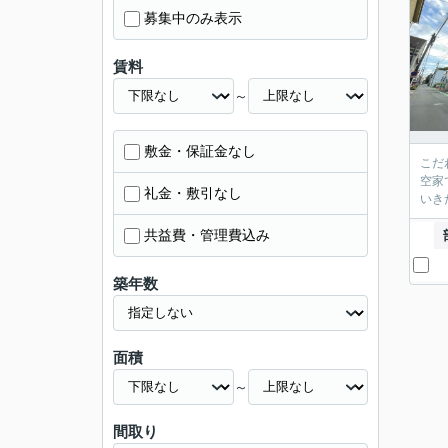
募集中のみ表示
賃料
～
敷金・保証金なし
こだ
空家
礼金・敷引なし
いき
共益費・管理費込み
築年数
面積
～
間取り