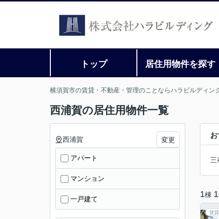
トップ
居住用物件を探す
横須賀市の賃貸・不動産・管理のことならハラビルディン
西浦賀の居住用物件一覧
お
西浦賀
変更
アパート
三
マンション
1
1
棟
一戸建て
賃貸