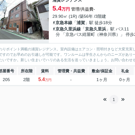
浦賀レジデンス
5.4
万円
管理/共益費-
29.90㎡ (1R) /築56年 /3階建
京急本線
「
浦賀
」駅 徒歩18分
京急久里浜線
「
京急久里浜
」駅 バス11
分 「京急バス紺屋町（神奈川県）」 停歩
わりポイント満載の浦賀レジデンス。室内設備はエアコン・照明付きなど大変充実し
ですのでお早めのお引越しが可能です。ワンルームは学生さんからのニーズがあり
たいですか。新しい住まいでハリのある生活を送っていきましょう。お問い合わせ
部屋番号
所在階
賃料
管理費・共益費
敷金/保証金
礼金
5.4
205
2階
-
1ヶ月
0ヶ月
万円
1