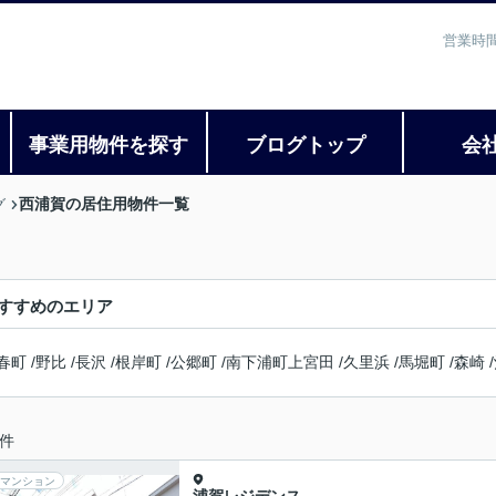
営業時間
事業用物件を探す
ブログトップ
会
西浦賀の居住用物件一覧
グ
すすめのエリア
春町
/
野比
/
長沢
/
根岸町
/
公郷町
/
南下浦町上宮田
/
久里浜
/
馬堀町
/
森崎
/
件
マンション