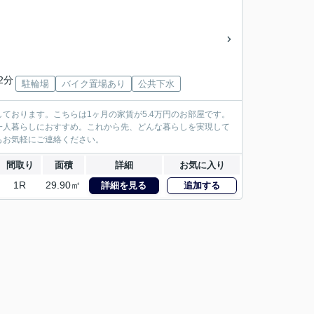
2分
駐輪場
バイク置場あり
公共下水
ております。こちらは1ヶ月の家賃が5.4万円のお部屋です。
一人暮らしにおすすめ。これから先、どんな暮らしを実現して
もお気軽にご連絡ください。
間取り
面積
詳細
お気に入り
1R
29.90㎡
詳細を見る
追加する