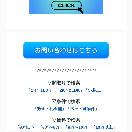
◌̥*⃝◌̥*⃝◌̥*⃝◌̥*⃝◌̥*⃝◌̥*⃝◌̥*⃝◌̥*⃝◌̥*⃝◌̥*⃝◌̥*⃝◌̥*⃝
▽間取りで検索
「1R〜1LDK」
「2K〜2LDK」
「3k以上」
▽条件で検索
「敷金・礼金無」
「ペット可物件」
▽賃料で検索
「6万以下」
「6万〜8万」
「8万〜10万」
「10万以上」