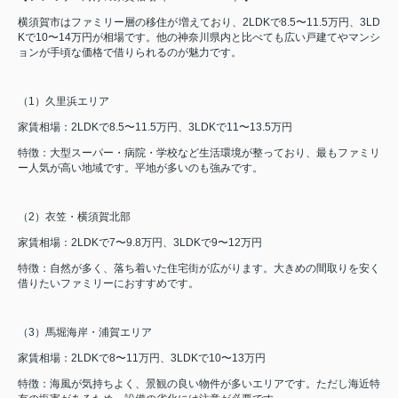
横須賀市はファミリー層の移住が増えており、2LDKで8.5〜11.5万円、3LD
Kで10〜14万円が相場です。他の神奈川県内と比べても広い戸建てやマンシ
ョンが手頃な価格で借りられるのが魅力です。
（1）久里浜エリア
家賃相場：2LDKで8.5〜11.5万円、3LDKで11〜13.5万円
特徴：大型スーパー・病院・学校など生活環境が整っており、最もファミリ
ー人気が高い地域です。平地が多いのも強みです。
（2）衣笠・横須賀北部
家賃相場：2LDKで7〜9.8万円、3LDKで9〜12万円
特徴：自然が多く、落ち着いた住宅街が広がります。大きめの間取りを安く
借りたいファミリーにおすすめです。
（3）馬堀海岸・浦賀エリア
家賃相場：2LDKで8〜11万円、3LDKで10〜13万円
特徴：海風が気持ちよく、景観の良い物件が多いエリアです。ただし海近特