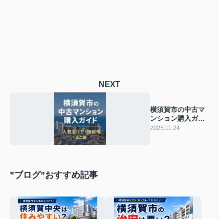
NEXT
横須賀市の中古マ
ンション購入ガイ
ド｜人気エリア・
2025.11.24
価格帯まとめ
”ブログ”おすすめ記事