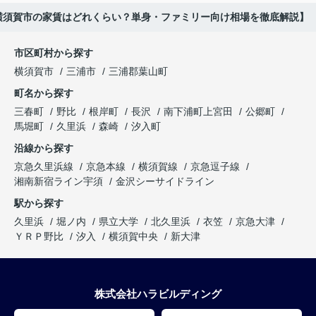
横須賀市の家賃はどれくらい？単身・ファミリー向け相場を徹底解説】
市区町村から探す
横須賀市
三浦市
三浦郡葉山町
町名から探す
三春町
野比
根岸町
長沢
南下浦町上宮田
公郷町
馬堀町
久里浜
森崎
汐入町
沿線から探す
京急久里浜線
京急本線
横須賀線
京急逗子線
湘南新宿ライン宇須
金沢シーサイドライン
駅から探す
久里浜
堀ノ内
県立大学
北久里浜
衣笠
京急大津
ＹＲＰ野比
汐入
横須賀中央
新大津
株式会社ハラビルディング