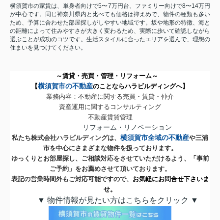
横須賀市の家賃は、単身者向けで5〜7万円台、ファミリー向けで8〜14万円
が中心です。同じ神奈川県内と比べても価格は抑えめで、物件の種類も多い
ため、予算に合わせた部屋探しがしやすい地域です。坂や地形の特徴、海と
の距離によって住みやすさが大きく変わるため、実際に歩いて確認しながら
選ぶことが成功のコツです。生活スタイルに合ったエリアを選んで、理想の
住まいを見つけてください。
～賃貸・売買・管理・リフォーム～
横須賀市の不動産
【
のことならハラビルディングへ】
業務内容：不動産に関する売買・賃貸・仲介
資産運用に関するコンサルティング
不動産賃貸管理
リフォーム・リノベーション
横須賀市全域の不動産
私たち株式会社ハラビルディングは、
や三浦
市を中心にさまざまな物件を扱っております。
ゆっくりとお部屋探し、ご相談対応をさせていただけるよう、「事前
ご予約」をお薦めさせて頂いております。
表記の営業時間外もご対応可能ですので、
お気軽にお問合せ下さいま
せ。
▼ 物件情報が見たい方はこちらをクリック ▼