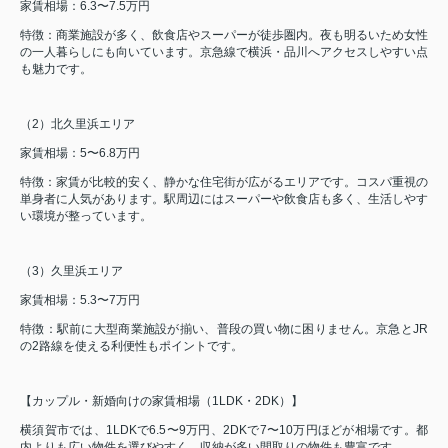
家賃相場：6.3〜7.5万円
特徴：商業施設が多く、飲食店やスーパーが徒歩圏内。夜も明るいため女性
の一人暮らしにも向いています。京急線で横浜・品川へアクセスしやすい点
も魅力です。
（2）北久里浜エリア
家賃相場：5〜6.8万円
特徴：家賃が比較的安く、静かな住宅街が広がるエリアです。コスパ重視の
単身者に人気があります。駅周辺にはスーパーや飲食店も多く、生活しやす
い環境が整っています。
（3）久里浜エリア
家賃相場：5.3〜7万円
特徴：駅前に大型商業施設が揃い、普段の買い物に困りません。京急とJR
の2路線を使える利便性もポイントです。
【カップル・新婚向けの家賃相場（1LDK・2DK）】
横須賀市では、1LDKで6.5〜9万円、2DKで7〜10万円ほどが相場です。都
内よりも広い物件を選びやすく、収納が多い間取りの物件も豊富です。