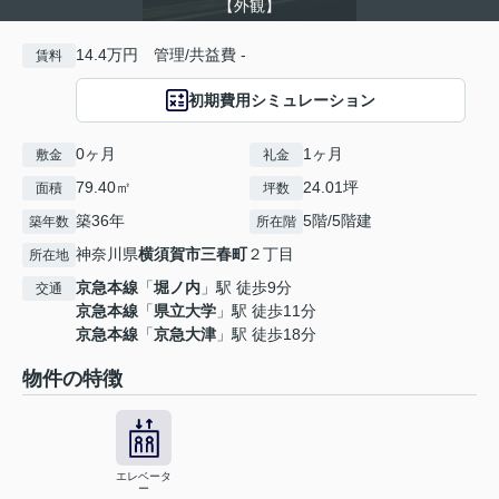
【外観】
14.4万円 管理/共益費 -
賃料
初期費用シミュレーション
0ヶ月
1ヶ月
敷金
礼金
79.40㎡
24.01坪
面積
坪数
築36年
5階/5階建
築年数
所在階
神奈川県
横須賀市
三春町
２丁目
所在地
京急本線
「
堀ノ内
」駅 徒歩9分
交通
京急本線
「
県立大学
」駅 徒歩11分
京急本線
「
京急大津
」駅 徒歩18分
物件の特徴
エレベータ
ー