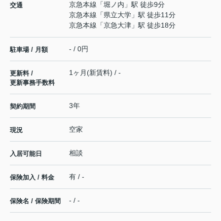
京急本線
「
堀ノ内
」駅 徒歩9分
交通
京急本線
「
県立大学
」駅 徒歩11分
京急本線
「
京急大津
」駅 徒歩18分
- / 0円
駐車場 / 月額
1ヶ月(新賃料) / -
更新料 /
更新事務手数料
3年
契約期間
空家
現況
相談
入居可能日
有 / -
保険加入 / 料金
- / -
保険名 / 保険期間