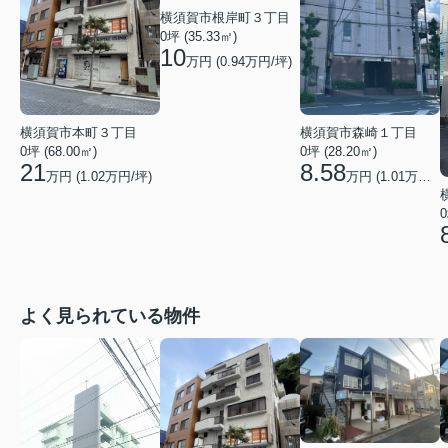
横須賀市根岸町３丁目
0坪 (35.33㎡)
10
万円 (
0.94
万円/坪)
横須賀市本町３丁目
横須賀市森崎１丁目
0坪 (68.00㎡)
0坪 (28.20㎡)
21
8.58
万円 (
1.02
万円/坪)
万円 (
1.01
万円/坪)
0
よく見られている物件