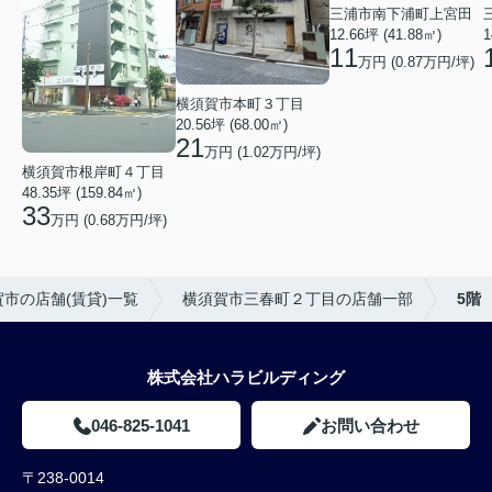
三浦市南下浦町上宮田
12.66坪 (41.88㎡)
1
11
万円 (0.87万円/坪)
横須賀市本町３丁目
20.56坪 (68.00㎡)
21
万円 (1.02万円/坪)
横須賀市根岸町４丁目
48.35坪 (159.84㎡)
33
万円 (0.68万円/坪)
市の店舗(賃貸)一覧
横須賀市三春町２丁目の店舗一部
5階
株式会社ハラビルディング
046-825-1041
お問い合わせ
〒238-0014