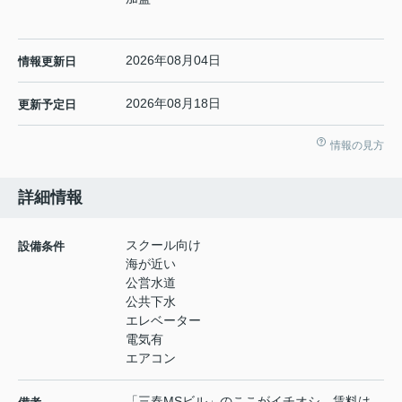
2026年08月04日
情報更新日
2026年08月18日
更新予定日
情報の見方
詳細情報
スクール向け
設備条件
海が近い
公営水道
公共下水
エレベーター
電気有
エアコン
「三春MSビル」のここがイチオシ。賃料は