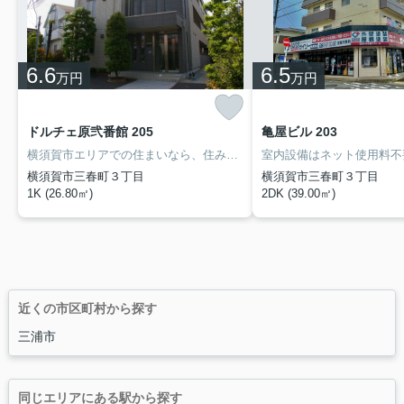
6.6
6.5
万円
万円
ドルチェ原弐番館 205
亀屋ビル 203
横須賀市エリアでの住まいなら、住み心地も快適な「ドルチェ原弐番館」はいかがでしょうか。メイクアップスペースにもなる洗面化粧台は、女性に適しています。賃料を10万円以下に抑えたい方におすすめです。お家を移られる日時は私たちにご相談してくださいね。ハラビルディングには、こだわり条件や特集が満載です。横須賀市エリアや京急本線堀ノ内付近できっと素敵なお部屋が見つかることでしょう。
横須賀市三春町３丁目
横須賀市三春町３丁目
1K (26.80㎡)
2DK (39.00㎡)
近くの市区町村から探す
三浦市
同じエリアにある駅から探す