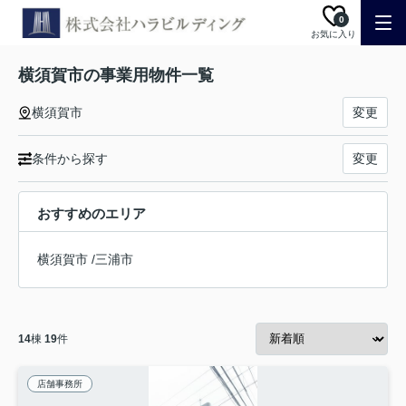
0
お気に入り
横須賀市の事業用物件一覧
横須賀市
変更
条件から探す
変更
おすすめのエリア
横須賀市
/
三浦市
14
棟
19
件
店舗事務所