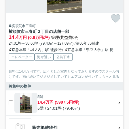
横須賀市三春町
横須賀市三春町２丁目の店舗一部
14.4
万円 (0.6万円/坪)
管理/共益費0円
24.01坪～38.68坪 (79.40㎡～127.89㎡) /築36年 /5階建
京急本線「堀ノ内」駅 徒歩9分
京急本線「県立大学」駅 徒歩11分
エレベーター
海が近い
公共下水
賃料は14.4万円です。広々とした室内となっておりますのでスクール向
けです。雨が続いてジメジメしていてもエアコンが付いて...
もっと見る
募集中の物件
5階
14.4万円 (5997.5円/坪)
5階 / 24.01坪 (79.40㎡)
過去掲載物件