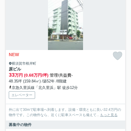
NEW
横須賀市根岸町
原ビル
33
万円 (0.68万円/坪)
管理/共益費-
48.35坪 (159.84㎡) /築52年 /8階建
京急久里浜線「北久里浜」駅 徒歩12分
エレベーター
外に出て30mで駐車場へ到着します。設備・環境ともに良い32.4万円の
物件です。この物件なら、近くに駐車スペースも備えて...
もっと見る
募集中の物件