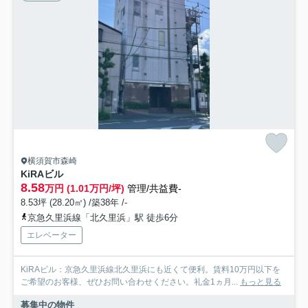
横須賀市森崎
KiRAビル
8.58
万円 (1.01万円/坪)
管理/共益費-
8.53坪 (28.20㎡) /築38年 /-
京急久里浜線「北久里浜」駅 徒歩6分
エレベーター
KiRAビル：京急久里浜線北久里浜にも近くて便利。賃料10万円以下を
ご希望のお客様、ぜひお問い合わせください。礼金1ヵ月...
もっと見る
募集中の物件