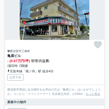
横須賀市三春町
亀屋ビル
- (0.67万円/坪)
管理/共益費-
/築50年 /3階建
京急本線「堀ノ内」駅 徒歩4分
公共下水
横須賀市周辺にある物件をお求めの方は「亀屋ビル」はいかがでしょう
か。コンビニ「ファミリーマート 京浜堀之内店」が266m...
もっと見る
募集中の物件