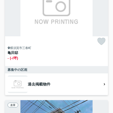
横須賀市三春町
亀田邸
- (-/坪)
募集中の区画
過去掲載物件
倉庫