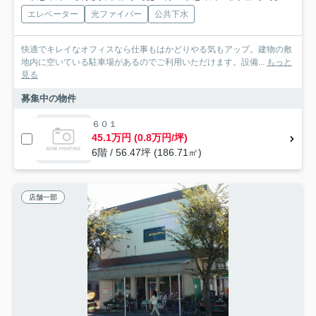
エレベーター
光ファイバー
公共下水
快適でキレイなオフィスなら仕事もはかどりやる気もアップ。建物の敷
地内に空いている駐車場があるのでご利用いただけます。設備...
もっと
見る
募集中の物件
６０１
45.1万円 (0.8万円/坪)
6階 / 56.47坪 (186.71㎡)
店舗一部