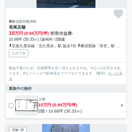
横須賀市根岸町
長尾店舗
10
万円 (0.94万円/坪)
管理/共益費-
10.68坪 (35.33㎡) /築46年 /2階建
京急久里浜線「北久里浜」駅 徒歩7分
横須賀線「衣笠」駅 徒歩28分
公共下水
敷金不要のため、初期費用を安く抑えられますね。今なら1台空きがあ
ります。約1メートルで駐車場までアクセスできます。2駅利...
もっと見
る
募集中の物件
２階
10万円 (0.94万円/坪)
2階 / 10.68坪 (35.33㎡)
店舗一部