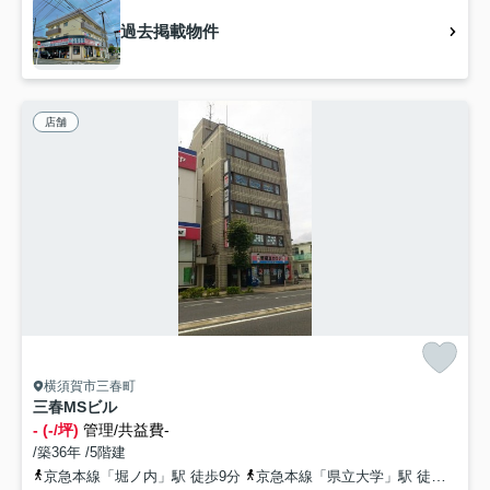
過去掲載物件
店舗
横須賀市三春町
三春MSビル
- (-/坪)
管理/共益費-
/築36年 /5階建
京急本線「堀ノ内」駅 徒歩9分
京急本線「県立大学」駅 徒歩11分