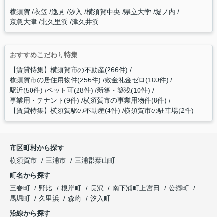
横須賀
衣笠
逸見
汐入
横須賀中央
県立大学
堀ノ内
京急大津
北久里浜
津久井浜
おすすめこだわり特集
【賃貸特集】横須賀市の不動産(266件)
横須賀市の居住用物件(256件)
敷金礼金ゼロ(100件)
駅近(50件)
ペット可(28件)
新築・築浅(10件)
事業用・テナント(9件)
横須賀市の事業用物件(8件)
【賃貸特集】横須賀駅の不動産(4件)
横須賀市の駐車場(2件)
市区町村から探す
横須賀市
三浦市
三浦郡葉山町
町名から探す
三春町
野比
根岸町
長沢
南下浦町上宮田
公郷町
馬堀町
久里浜
森崎
汐入町
沿線から探す