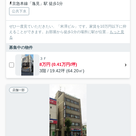
京急本線「逸見」駅 徒歩1分
公共下水
ぜひ一度見ていただきたい、「米澤ビル」です。家賃を10万円以下に抑
えることができます。お部屋から徒歩1分の場所に駅が位置...
もっと見
る
募集中の物件
３Ｆ
8万円 (0.41万円/坪)
3階 / 19.42坪 (64.20㎡)
店舗一部