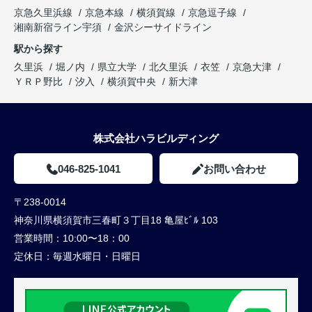
京急久里浜線
京急本線
横須賀線
京急逗子線
湘南新宿ライン宇須
金沢シーサイドライン
駅から探す
久里浜
堀ノ内
県立大学
北久里浜
衣笠
京急大津
ＹＲＰ野比
汐入
横須賀中央
新大津
株式会社ハラビルディング
046-825-1041
お問い合わせ
〒238-0014
神奈川県横須賀市三春町３丁目18 亀屋ﾋﾞﾙ 103
営業時間：
10:00〜18：00
定休日：
毎週水曜日・日曜日