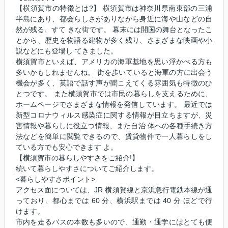
【横須賀市の特徴とは?】 横須賀市は神奈川県南東部の三浦
半島にあり、都会らしさがありながら身近に海や山などの自
然が残る、すて きな街です。 幕末には開国の舞台となったこ
とから、歴史を物語る建物が多く残り、さまざまな映画や小
説などにも登場し てきました。
横須賀市といえば、アメリカの海軍基地を思い浮かべる方も
多いかもしれませんね。 街を歩いていると海軍の方に出会う
機会が多く、英語で話す声が聞こえてくる雰囲気も特徴のひ
とつです。 また横須賀市では市民の暮らしを支えるために、
ホームページでさまざまな情報を発信しています。 最近では
新型コロナウィルス感染症に関する情報が目立ちますが、災
害情報や暮らしに役立つ情報、また自治 体への各種手続き方
法などを簡単に閲覧できるので、賃貸物件で一人暮らしをし
ている方でも安心できます よ。
【横須賀市の暮らしやすさをご紹介!】
続いて暮らしやすさについてご紹介します。
<暮らしやすさポイント>
アクセス面については、JR 横須賀線と京浜急行電鉄本線が通
っており、都心までは 60 分、横浜駅までは 40 分 ほどで行
けます。
市内を走るバスの本数も多いので、通勤・通学にはとても便