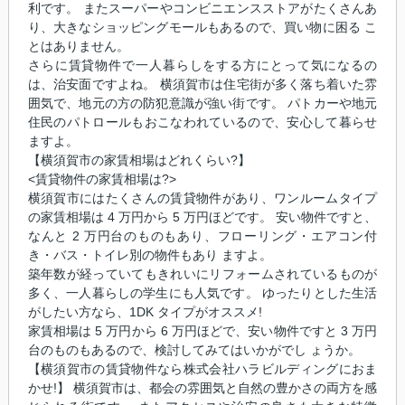
利です。 またスーパーやコンビニエンスストアがたくさんあ
り、大きなショッピングモールもあるので、買い物に困る こ
とはありません。
さらに賃貸物件で一人暮らしをする方にとって気になるの
は、治安面ですよね。 横須賀市は住宅街が多く落ち着いた雰
囲気で、地元の方の防犯意識が強い街です。 パトカーや地元
住民のパトロールもおこなわれているので、安心して暮らせ
ますよ。
【横須賀市の家賃相場はどれくらい?】
<賃貸物件の家賃相場は?>
横須賀市にはたくさんの賃貸物件があり、ワンルームタイプ
の家賃相場は 4 万円から 5 万円ほどです。 安い物件ですと、
なんと 2 万円台のものもあり、フローリング・エアコン付
き・バス・トイレ別の物件もあり ますよ。
築年数が経っていてもきれいにリフォームされているものが
多く、一人暮らしの学生にも人気です。 ゆったりとした生活
がしたい方なら、1DK タイプがオススメ!
家賃相場は 5 万円から 6 万円ほどで、安い物件ですと 3 万円
台のものもあるので、検討してみてはいかがでし ょうか。
【横須賀市の賃貸物件なら株式会社ハラビルディングにおま
かせ!】 横須賀市は、都会の雰囲気と自然の豊かさの両方を感