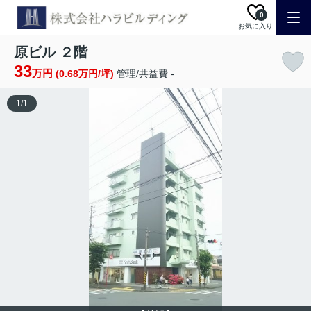
0
お気に入り
原ビル ２階
33
万円
(0.68万円/坪)
管理/共益費 -
1
/
1