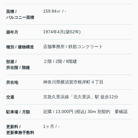
159.84㎡ / -
面積 /
バルコニー面積
1974年4月(築52年)
築年月
店舗事務所 / 鉄筋コンクリート
種別 / 建物構造
２階 / 2階 / 8階建
部屋 /
所在階 / 階建
神奈川県
横須賀市
根岸町
４丁目
所在地
京急久里浜線
「
北久里浜
」駅 徒歩12分
交通
近隣 / 13,000円 (税込) 30m 別契約 要確認
駐車場 / 月額
1ヶ月 / -
更新料 /
更新事務手数料