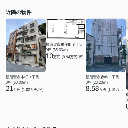
近隣の物件
横須賀市根岸町３丁目
0坪 (35.33㎡)
10
万円 (
0.94
万円/坪)
横須賀市本町３丁目
横須賀市森崎１丁目
0坪 (68.00㎡)
0坪 (28.20㎡)
21
8.58
万円 (
1.02
万円/坪)
万円 (
1.01
万円/坪)
0