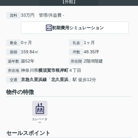
【外観】
33万円 管理/共益費 -
賃料
初期費用シミュレーション
0ヶ月
1ヶ月
敷金
礼金
159.84㎡
48.35坪
面積
坪数
築52年
2階/8階建
築年数
所在階
神奈川県
横須賀市
根岸町
４丁目
所在地
京急久里浜線
「
北久里浜
」駅 徒歩12分
交通
物件の特徴
エレベータ
ー
セールスポイント