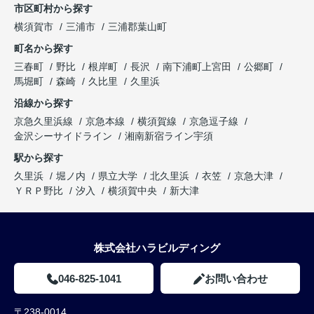
市区町村から探す
横須賀市
三浦市
三浦郡葉山町
町名から探す
三春町
野比
根岸町
長沢
南下浦町上宮田
公郷町
馬堀町
森崎
久比里
久里浜
沿線から探す
京急久里浜線
京急本線
横須賀線
京急逗子線
金沢シーサイドライン
湘南新宿ライン宇須
駅から探す
久里浜
堀ノ内
県立大学
北久里浜
衣笠
京急大津
ＹＲＰ野比
汐入
横須賀中央
新大津
株式会社ハラビルディング
046-825-1041
お問い合わせ
〒238-0014