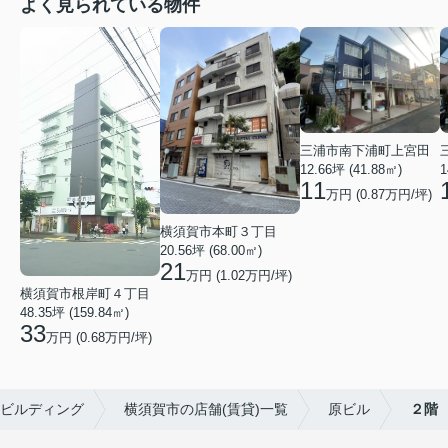
よく見られている物件
三浦市南下浦町上宮田
12.66坪 (41.88㎡)
1
11
万円 (0.87万円/坪)
横須賀市本町３丁目
20.56坪 (68.00㎡)
21
万円 (1.02万円/坪)
横須賀市根岸町４丁目
48.35坪 (159.84㎡)
33
万円 (0.68万円/坪)
ビルディング
横須賀市の店舗(賃貸)一覧
原ビル
２階