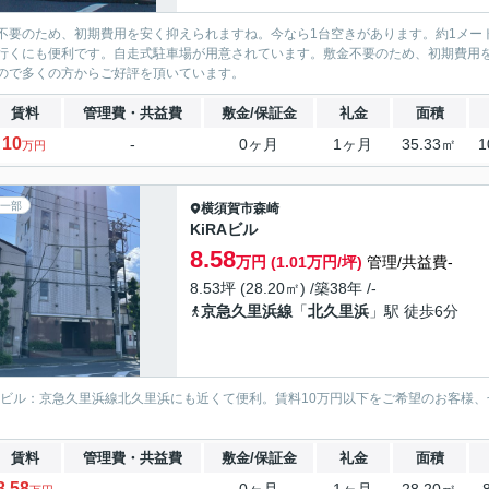
不要のため、初期費用を安く抑えられますね。今なら1台空きがあります。約1メー
行くにも便利です。自走式駐車場が用意されています。敷金不要のため、初期費用
ので多くの方からご好評を頂いています。
賃料
管理費・共益費
敷金/保証金
礼金
面積
10
-
0ヶ月
1ヶ月
35.33㎡
1
万円
一部
横須賀市
森崎
KiRAビル
8.58
万円 (1.01万円/坪)
管理/共益費-
8.53坪 (28.20㎡) /築38年 /-
京急久里浜線
「
北久里浜
」駅 徒歩6分
RAビル：京急久里浜線北久里浜にも近くて便利。賃料10万円以下をご希望のお客様
。
賃料
管理費・共益費
敷金/保証金
礼金
面積
8.58