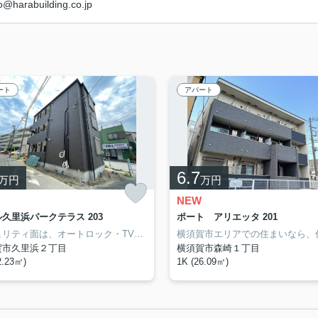
rabuilding.co.jp
ート
アパート
6.7
万円
万円
NEW
久里浜パークテラス 203
ポート アリエッタ 201
セキュリティ面は、オートロック・TVインターホンなど充実しているので、防犯対策もばっちりです。室内設備は洗面所独立・浴室乾燥機などが揃っているので、快適に過ごしやすいお部屋になります。こちらはペット相談可の物件です。お気軽にご相談ください。お部屋の情報から周辺地域の情報までお任せください。当社では、地域に詳しい熟練スタッフが横須賀市や京急久里浜付近でのお部屋探しをサポート致します。
賀市久里浜２丁目
横須賀市森崎１丁目
2.23㎡)
1K (26.09㎡)