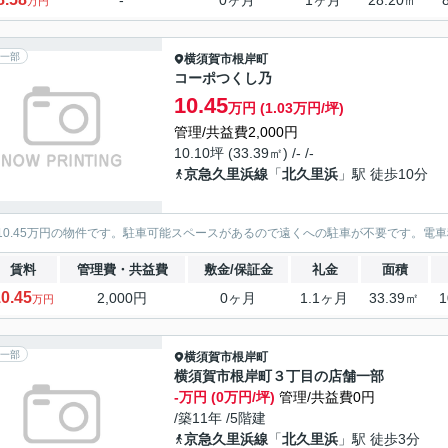
-
0ヶ月
1ヶ月
28.20㎡
万円
一部
横須賀市
根岸町
コーポつくし乃
10.45
万円 (1.03万円/坪)
管理/共益費2,000円
10.10坪 (33.39㎡) /- /-
京急久里浜線
「
北久里浜
」駅 徒歩10分
10.45万円の物件です。駐車可能スペースがあるので遠くへの駐車が不要です。電
賃料
管理費・共益費
敷金/保証金
礼金
面積
0.45
2,000円
0ヶ月
1.1ヶ月
33.39㎡
1
万円
一部
横須賀市
根岸町
横須賀市根岸町３丁目の店舗一部
-万円 (0万円/坪)
管理/共益費0円
/築11年 /5階建
京急久里浜線
「
北久里浜
」駅 徒歩3分