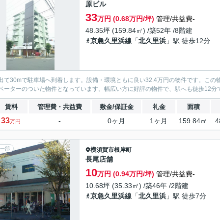
原ビル
33
万円 (0.68万円/坪)
管理/共益費-
48.35坪 (159.84㎡) /築52年 /8階建
京急久里浜線
「
北久里浜
」駅 徒歩12分
出て30mで駐車場へ到着します。設備・環境ともに良い32.4万円の物件です。こ
ベーターのついた物件となっています。幅広い方に好評の物件で、駅へも徒歩12分
賃料
管理費・共益費
敷金/保証金
礼金
面積
33
-
0ヶ月
1ヶ月
159.84㎡
4
万円
一部
横須賀市
根岸町
長尾店舗
10
万円 (0.94万円/坪)
管理/共益費-
10.68坪 (35.33㎡) /築46年 /2階建
京急久里浜線
「
北久里浜
」駅 徒歩7分