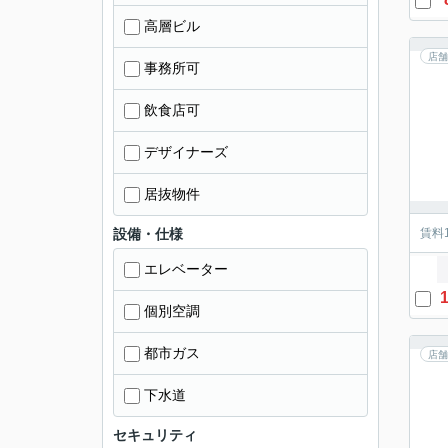
高層ビル
店舗
事務所可
飲食店可
デザイナーズ
居抜物件
設備・仕様
賃料
エレベーター
1
個別空調
都市ガス
店舗
下水道
セキュリティ