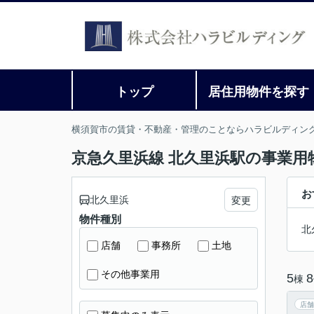
トップ
居住用物件を探す
横須賀市の賃貸・不動産・管理のことならハラビルディン
京急久里浜線 北久里浜駅の事業用
お
北久里浜
変更
物件種別
北
店舗
事務所
土地
その他事業用
5
8
棟
店舗