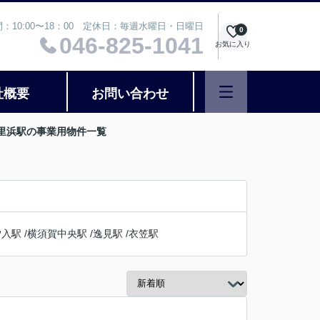
：10:00〜18：00 定休日：毎週水曜日・日曜日
0
046-825-1041
お気に入り
社概要
お問い合わせ
久里浜駅の事業用物件一覧
汐入駅
/
横須賀中央駅
/
逸見駅
/
衣笠駅