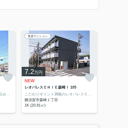
賃貸マンション
7.2
万円
NEW
レオパレスＣＨＩＥ森崎Ⅰ 105
横須賀市エリアでの住まいなら、住み心地も快適な「ポート アリエッタ」はいかがでしょうか。セキュリティ面は、TVインターホン・オートロックなど充実しているので安心して生活できます。横須賀市に特化した当社は、確かな地域情報と豊富な賃貸情報を取り扱っています。知識をあまりお持ちでない方にも親切にサポート致しますので、ぜひお部屋探しは当社にお任せ下さい。
こだわりポイント満載のレオパレスＣＨＩＥ森崎Ⅰ。浴室乾燥機を設置していので、雨の日など外に干せない時でも部屋干し特有の臭いを防げます。TVインターフォンを設置し、セキュリティに配慮した物件です。家賃を10万円以下に抑えることができます。横須賀市にある北久里浜周辺でお住まいをお探しなら、当社にお任せ下さい。当社はお客様に満足していただけるようしっかりとサポート致します。
横須賀市森崎１丁目
1K (20.81㎡)