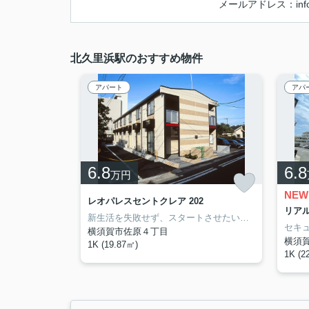
メールアドレス：info@ha
北久里浜駅のおすすめ物件
アパート
アパ
6.8
6.8
万円
NEW
レオパレスセントクレア 202
リアル
新生活を失敗せず、スタートさせたいならこちらの「レオパレスセントクレア」はいかがでしょうか。玄関先まで覗き穴を覗きに行かなくてもインターホン越しに誰が来たのかを確認できるので安心感があります。住みやすい環境が嬉しい賃貸物件です。横須賀市エリアのことなら、地域に特化した当社にお問い合わせを！確かな地域情報と賃貸情報をご提供いたしますので、ご安心して住まい探しをお任せ下さい。
横須賀市佐原４丁目
横須
1K (19.87㎡)
1K (2