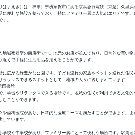
りはまえき）は、神奈川県横須賀市にある京浜急行電鉄（京急）久里浜
活に便利な施設が整っており、特にファミリー層に人気のエリアです。
です。
る地域密着型の商店街です。地元のお店が並んでおり、日常的な買い物
駅近くで手軽に生活用品を揃えることができます。
所に広がる緑豊かな公園です。子ども連れの家族やペットを連れた住民
リラックスできるスポットとして、地域の人々に親しまれています。
浜図書館
で、学習やリラックスできる場所です。地域の住民が利用できる文化的
しむことができます。
クや歯科医院があり、日常的な医療ニーズを満たすことができます。ま
実しています。
小学校や中学校があり、ファミリー層にとって便利な場所です。駅周辺