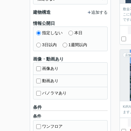
敷金
建物構造
追加する
こに
です
情報公開日
指定しない
本日
3日以内
1週間以内
店舗
画像・動画あり
画像あり
動画あり
パノラマあり
条件
Ki
ます
条件
ワンフロア