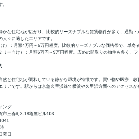
す。
静かな住宅地が広がり、比較的リーズナブルな賃貸物件が多く、通勤・
の人々に適したエリアです。
ル向け）：月額4万円～5万円程度。比較的リーズナブルな価格帯で、単身
（ファミリー向け）：月額6万円～9万円程度。広めの間取りの物件も多く
力
自然と住宅地が調和している静かな環境が特徴です。買い物や医療、教
エリアです。駅からは京急久里浜線で横浜や久里浜方面へのアクセスが
ィング
市三春町3-18亀屋ビル103
1041
8時
日曜日