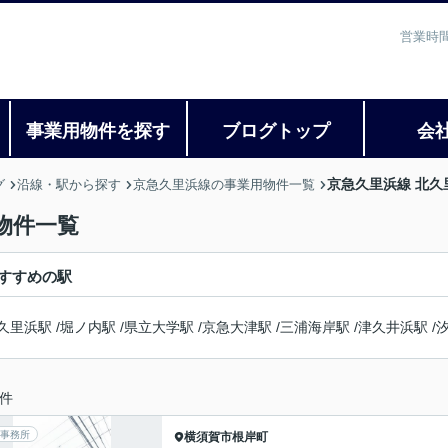
営業時間
事業用物件を探す
ブログトップ
会
京急久里浜線 北
グ
沿線・駅から探す
京急久里浜線の事業用物件一覧
物件一覧
すすめの駅
久里浜駅
/
堀ノ内駅
/
県立大学駅
/
京急大津駅
/
三浦海岸駅
/
津久井浜駅
/
件
事務所
横須賀市
根岸町