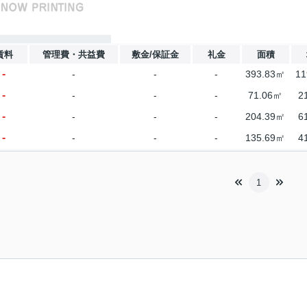
賃料
管理費・共益費
敷金/保証金
礼金
面積
-
-
-
-
393.83㎡
11
-
-
-
-
71.06㎡
2
-
-
-
-
204.39㎡
6
-
-
-
-
135.69㎡
4
1