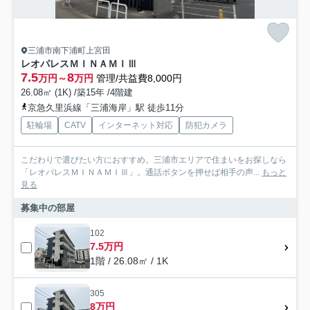
三浦市南下浦町上宮田
レオパレスＭＩＮＡＭＩⅢ
7.5
8
万円～
万円
管理/共益費8,000円
26.08㎡ (1K) /築15年 /4階建
京急久里浜線「三浦海岸」駅 徒歩11分
駐輪場
CATV
インターネット対応
防犯カメラ
こだわりで選びたい方におすすめ。三浦市エリアで住まいをお探しなら
「レオパレスＭＩＮＡＭＩⅢ」。通話ボタンを押せば相手の声...
もっと
見る
募集中の部屋
102
7.5万円
1階 / 26.08㎡ / 1K
305
8万円