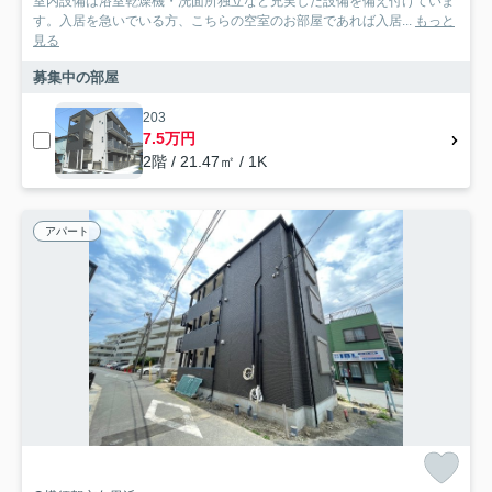
室内設備は浴室乾燥機・洗面所独立など充実した設備を備え付けていま
す。入居を急いでいる方、こちらの空室のお部屋であれば入居...
もっと
見る
募集中の部屋
203
7.5万円
2階 / 21.47㎡ / 1K
アパート