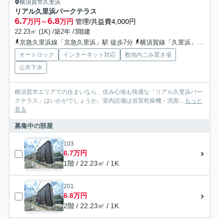
横須賀市久里浜
リアル久里浜パークテラス
6.7
6.8
万円～
万円
管理/共益費4,000円
22.23㎡ (1K) /築2年 /3階建
京急久里浜線「京急久里浜」駅 徒歩7分
横須賀線「久里浜」駅 徒歩9分
オートロック
インターネット対応
敷地内ごみ置き場
公共下水
横須賀市エリアでの住まいなら、住み心地も快適な「リアル久里浜パー
クテラス」はいかがでしょうか。室内設備は浴室乾燥機・洗面...
もっと
見る
募集中の部屋
103
6.7万円
1階 / 22.23㎡ / 1K
201
6.8万円
2階 / 22.23㎡ / 1K