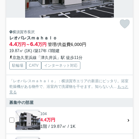
横須賀市長沢
レオパレスｍａｈａｌｏ
4.4
6.4
万円～
万円
管理/共益費6,000円
19.87㎡ (1K) /築17年 /3階建
京急久里浜線「津久井浜」駅 徒歩11分
駐輪場
CATV
インターネット対応
「レオパレスｍａｈａｌｏ」：横須賀市エリアの新居にピッタリ。浴室
乾燥機がある物件で、浴室内で洗濯物を干せます。知らない人...
もっと
見る
募集中の部屋
104
4.4万円
1階 / 19.87㎡ / 1K