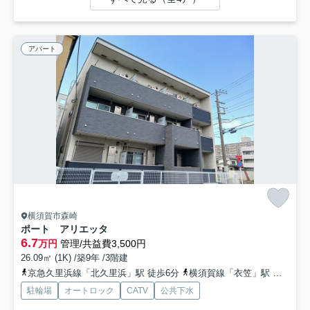
アパート
横須賀市森崎
ポート アリエッタ
6.7
万円
管理/共益費3,500円
26.09㎡ (1K) /築9年 /3階建
京急久里浜線「北久里浜」駅 徒歩6分
横須賀線「衣笠」駅 バス8分 「五郎橋（南側）」 停歩6分
駐輪場
オートロック
CATV
公共下水