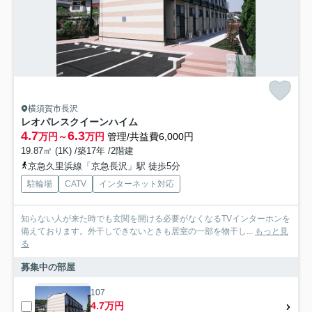
横須賀市長沢
レオパレスクイーンハイム
4.7
6.3
万円～
万円
管理/共益費6,000円
19.87㎡ (1K) /築17年 /2階建
京急久里浜線「京急長沢」駅 徒歩5分
駐輪場
CATV
インターネット対応
知らない人が来た時でも玄関を開ける必要がなくなるTVインターホンを
備えております。外干しできないときも居室の一部を物干し...
もっと見
る
募集中の部屋
107
4.7万円