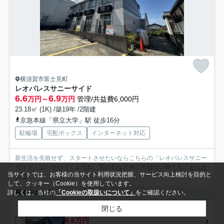
横須賀市富士見町
レオパレスサニーサイド
6.6
6.9
万円～
万円
管理/共益費6,000円
23.18㎡ (1K) /築19年 /2階建
京急本線「県立大学」駅 徒歩16分
駐輪場
宅配ボックス
インターネット対応
新生活を失敗せず、スタートさせたいならこちらの「レオパレスサニー
サイド」はいかがでしょうか。雨の日など外に干せない時でも...
もっと
当サイトでは、お客様の当サイト利用状況把握、サービス向上検討を目的と
見る
して、クッキー（Cookie）を使用しています。
募集中の部屋
詳しくは、当社の
「Cookieの取扱いについて」
をご確認ください。
閉じる
102
6.6万円