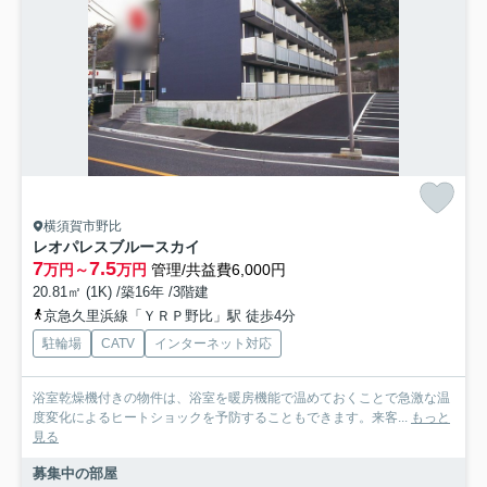
横須賀市野比
レオパレスブルースカイ
7
7.5
万円～
万円
管理/共益費6,000円
20.81㎡ (1K) /築16年 /3階建
京急久里浜線「ＹＲＰ野比」駅 徒歩4分
駐輪場
CATV
インターネット対応
浴室乾燥機付きの物件は、浴室を暖房機能で温めておくことで急激な温
度変化によるヒートショックを予防することもできます。来客...
もっと
見る
募集中の部屋