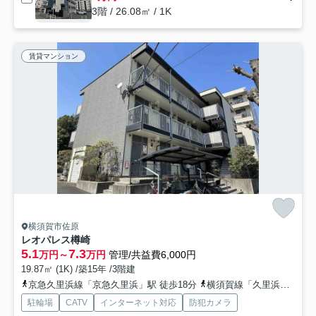
3階 / 26.08㎡ / 1K
賃貸マンション
横須賀市佐原
レオパレス樽崎
5.1
7.3
万円～
万円
管理/共益費6,000円
19.87㎡ (1K) /築15年 /3階建
京急久里浜線「京急久里浜」駅 徒歩18分
横須賀線「久里浜」駅 徒歩21分
駐輪場
CATV
インターネット対応
防犯カメラ