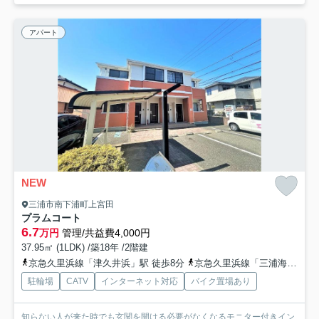
アパート
NEW
三浦市南下浦町上宮田
プラムコート
6.7
万円
管理/共益費4,000円
37.95㎡ (1LDK) /築18年 /2階建
京急久里浜線「津久井浜」駅 徒歩8分
京急久里浜線「三浦海岸」駅 徒歩16分
駐輪場
CATV
インターネット対応
バイク置場あり
知らない人が来た時でも玄関を開ける必要がなくなるモニター付きイン