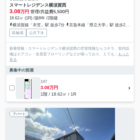
スマートレジデンス横須賀西
3.08
万円
管理/共益費5,500円
18.62㎡ (1R) /築8年 /2階建
横須賀線「衣笠」駅 徒歩7分
京急本線「県立大学」駅 徒歩29分
駐輪場
公共下水
新着情報：スマートレジデンス横須賀西の空室情報ならコチラ。室内設
備はエアコン・全居室フローリングなどが揃っており、とても...
もっと
見る
募集中の部屋
107
3.08万円
1階 / 18.62㎡ / 1R
アパート