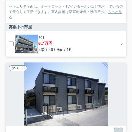
セキュリティ面は、オートロック・TVインターホンなど充実しているの
で安心して生活できます。室内設備は浴室乾燥機・洗面所独...
もっと見
る
募集中の部屋
201
6.7万円
2階 / 26.09㎡ / 1K
アパート