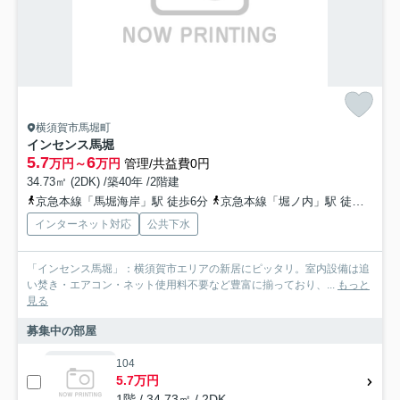
横須賀市馬堀町
インセンス馬堀
5.7
6
万円～
万円
管理/共益費0円
34.73㎡ (2DK) /築40年 /2階建
京急本線「馬堀海岸」駅 徒歩6分
京急本線「堀ノ内」駅 徒歩27分
インターネット対応
公共下水
「インセンス馬堀」：横須賀市エリアの新居にピッタリ。室内設備は追
い焚き・エアコン・ネット使用料不要など豊富に揃っており、...
もっと
見る
募集中の部屋
104
5.7万円
1階 / 34.73㎡ / 2DK