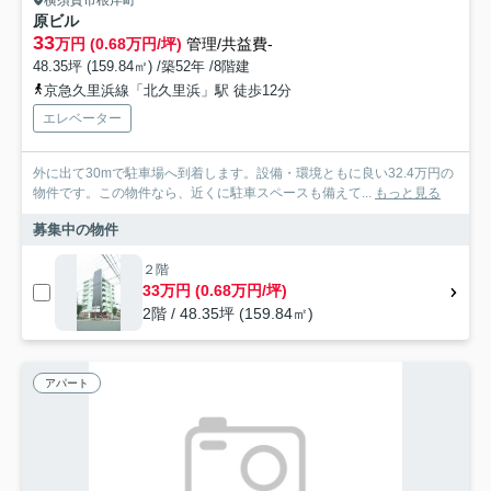
横須賀市根岸町
原ビル
33
万円 (0.68万円/坪)
管理/共益費-
48.35坪 (159.84㎡) /築52年 /8階建
京急久里浜線「北久里浜」駅 徒歩12分
エレベーター
外に出て30mで駐車場へ到着します。設備・環境ともに良い32.4万円の
物件です。この物件なら、近くに駐車スペースも備えて...
もっと見る
募集中の物件
２階
33万円 (0.68万円/坪)
2階 / 48.35坪 (159.84㎡)
アパート