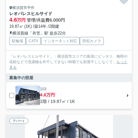
横須賀市平作
レオパレスヒルサイド
4.6
万円
管理/共益費6,000円
19.87㎡ (1K) /築14年 /2階建
横須賀線「衣笠」駅 徒歩22分
駐輪場
CATV
インターネット対応
防犯カメラ
「レオパレスヒルサイド」：横須賀市エリアの新居にピッタリ。梅雨や
花粉などで洗濯物を外干しできない時期でも部屋干ししなくて...
もっと
見る
募集中の部屋
103
4.6万円
1階 / 19.87㎡ / 1K
アパート