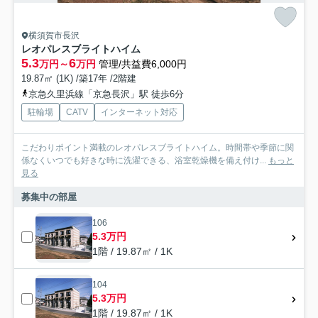
横須賀市長沢
レオパレスブライトハイム
5.3
6
万円～
万円
管理/共益費6,000円
19.87㎡ (1K) /築17年 /2階建
京急久里浜線「京急長沢」駅 徒歩6分
駐輪場
CATV
インターネット対応
こだわりポイント満載のレオパレスブライトハイム。時間帯や季節に関
係なくいつでも好きな時に洗濯できる、浴室乾燥機を備え付け...
もっと
見る
募集中の部屋
106
5.3万円
1階 / 19.87㎡ / 1K
104
5.3万円
1階 / 19.87㎡ / 1K