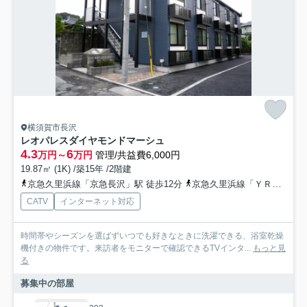
横須賀市長沢
レオパレスダイヤモンドマーシュ
4.3
6
万円～
万円
管理/共益費6,000円
19.87㎡ (1K) /築15年 /2階建
京急久里浜線「京急長沢」駅 徒歩12分
京急久里浜線「ＹＲＰ野比」駅 徒歩15分
CATV
インターネット対応
時間帯やシーズンを選ばずいつでも好きなときに洗濯できる、浴室乾燥
機付きの物件です。来訪者をモニターで確認できるTVインタ...
もっと見
る
募集中の部屋