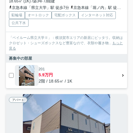
18.65㎡ (1K) /築3年 /3階建
京急本線「県立大学」駅 徒歩7分
京急本線「堀ノ内」駅 徒歩8分
駐輪場
オートロック
宅配ボックス
インターネット対応
公共下水
「ベイルーム県立大学Ⅱ」：横須賀市エリアの新居にピッタリ。収納は
クロゼット・シューズボックスなど豊富なので、衣類や履き物...
もっと
見る
募集中の部屋
201
5.9万円
2階 / 18.65㎡ / 1K
アパート