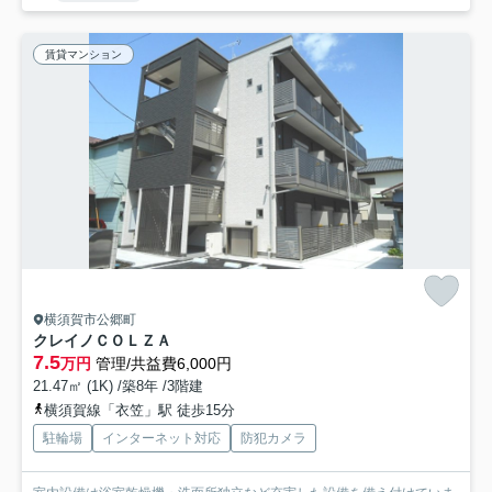
賃貸マンション
横須賀市公郷町
クレイノＣＯＬＺＡ
7.5
万円
管理/共益費6,000円
21.47㎡ (1K) /築8年 /3階建
横須賀線「衣笠」駅 徒歩15分
駐輪場
インターネット対応
防犯カメラ