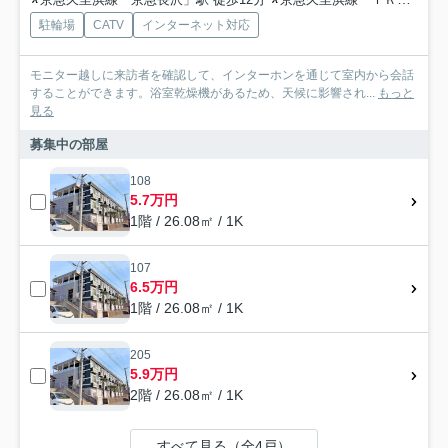
駐輪場
CATV
インターネット対応
モニター越しに来訪者を確認して、インターホンを通じて室内から会話
することができます。浴室乾燥機があるため、天候に影響され...
もっと
見る
募集中の部屋
108
5.7万円
1階 / 26.08㎡ / 1K
107
6.5万円
1階 / 26.08㎡ / 1K
205
5.9万円
2階 / 26.08㎡ / 1K
すべて見る（全4戸）