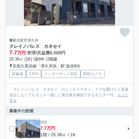
横須賀市津久井
クレイノパレス カネセイ
7.7
万円
管理/共益費6,000円
25.38㎡ (1K) /築8年 /2階建
京急久里浜線「津久井浜」駅 徒歩8分
駐輪場
CATV
インターネット対応
防犯カメラ
「クレイノパレス カネセイ」のここがイチオシ。ドアを開けたり直接
会話しなくてもモニター越しに来訪者を確認できるモニター付...
もっと
見る
募集中の部屋
102
7.7万円
1階 / 25.38㎡ / 1K