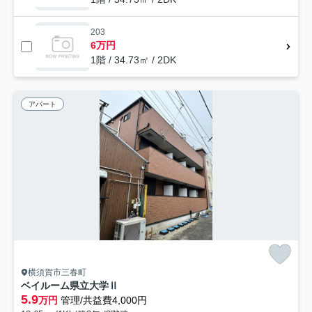
203
6万円
1階 / 34.73㎡ / 2DK
アパート
横須賀市三春町
ベイルーム県立大学Ⅱ
5.9
万円
管理/共益費4,000円