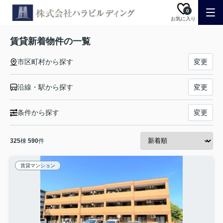
0
お気に入り
賃貸新着物件の一覧
市区町村から探す
変更
沿線・駅から探す
変更
条件から探す
変更
325
棟
590
件
賃貸マンション