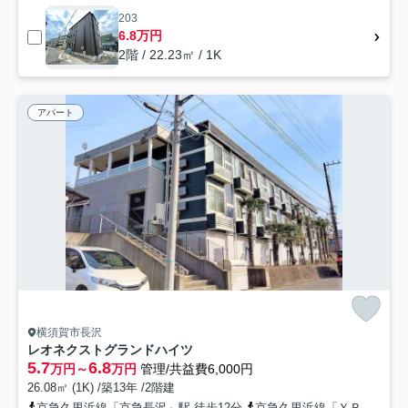
203
6.8万円
2階 / 22.23㎡ / 1K
アパート
横須賀市長沢
レオネクストグランドハイツ
5.7
6.8
万円～
万円
管理/共益費6,000円
26.08㎡ (1K) /築13年 /2階建
京急久里浜線「京急長沢」駅 徒歩12分
京急久里浜線「ＹＲＰ野比」駅 徒歩13分