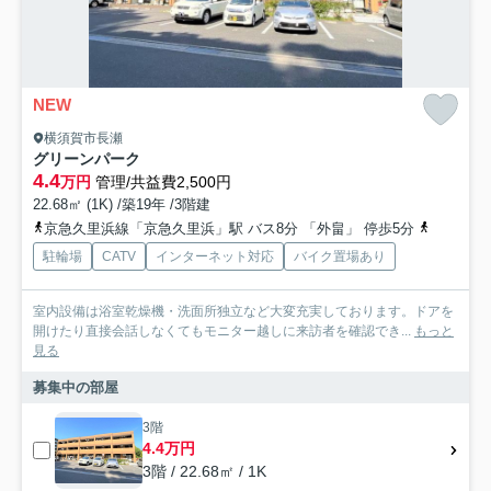
NEW
横須賀市長瀬
グリーンパーク
4.4
万円
管理/共益費2,500円
22.68㎡ (1K) /築19年 /3階建
京急久里浜線「京急久里浜」駅 バス8分 「外畠」 停歩5分
京急久里
駐輪場
CATV
インターネット対応
バイク置場あり
室内設備は浴室乾燥機・洗面所独立など大変充実しております。ドアを
開けたり直接会話しなくてもモニター越しに来訪者を確認でき...
もっと
見る
募集中の部屋
3階
4.4万円
3階 / 22.68㎡ / 1K